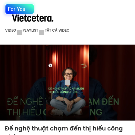
For You
VIDEO
PLAYLIST
TẤT CẢ VIDEO
Để nghệ thuật chạm đến thị hiếu công