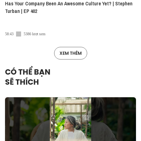
Has Your Company Been An Awesome Culture Yet? | Stephen
Turban | EP 402
58:43
5386 lượt xem
XEM THÊM
CÓ THỂ BẠN
SẼ THÍCH