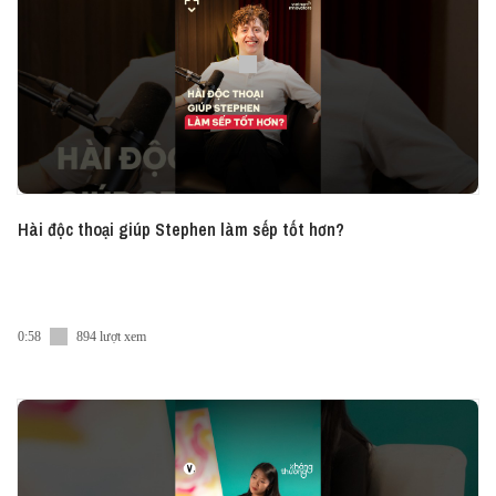
hoặc Apple Podcast.
#HaveASip #Vietcetera #Vietcetera_Podcast
#HAS196
Hài độc thoại giúp Stephen làm sếp tốt hơn?
0:58
894 lượt xem