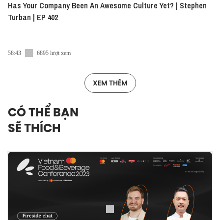
Has Your Company Been An Awesome Culture Yet? | Stephen
Turban | EP 402
58:43
6895 lượt xem
XEM THÊM
CÓ THỂ BẠN
SẼ THÍCH