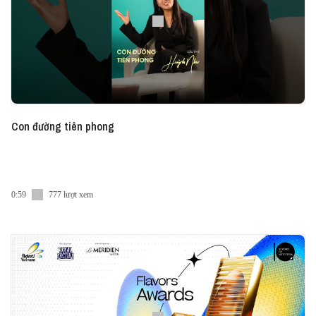
#HaveATuấn #HaveASip #Vietcetera
#Vietcetera_Podcast #HAS229 #HAT #HaAnhTuan
Con đường tiên phong
0:59
777 lượt xem