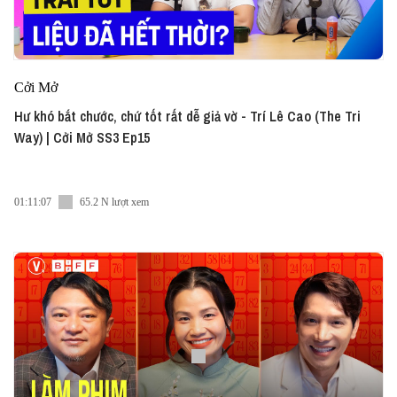
Cởi Mở
Hư khó bắt chước, chứ tốt rất dễ giả vờ - Trí Lê Cao (The Tri
Way) | Cởi Mở SS3 Ep15
01:11:07
65.2 N lượt xem