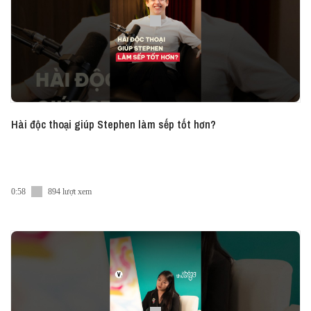
Cảm ơn Every Half Coffee Roasters đã đồng hành
cùng Vietcetera trong series 10 Best Sips thuộc
podcast Have A Sip.
#HaveASip #Vietcetera #Vietcetera_Podcast
#HAS231 #10BestSips
Hài độc thoại giúp Stephen làm sếp tốt hơn?
0:58
894 lượt xem