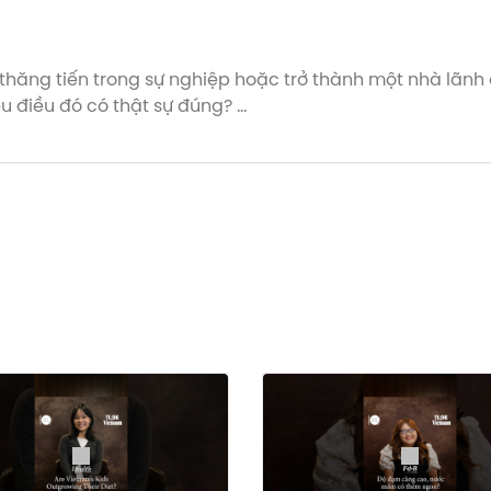
thăng tiến trong sự nghiệp hoặc trở thành một nhà lãnh 
u điều đó có thật sự đúng?
rên kênh YouTube Vietnam Innovators.
CatThao #DCT5