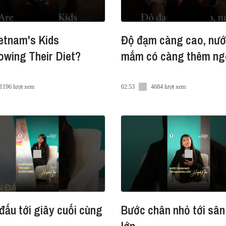
etnam's Kids
Độ đạm càng cao, nư
wing Their Diet?
mắm có càng thêm ng
1196 lượt xem
02:53
4684 lượt xem
đấu tới giây cuối cùng
Bước chân nhỏ tới sân