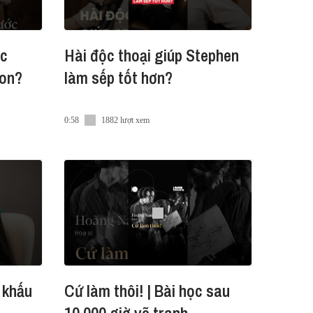
ớc
Hài độc thoại giúp Stephen
on?
làm sếp tốt hơn?
0:58
1882 lượt xem
 khấu
Cứ làm thôi! | Bài học sau