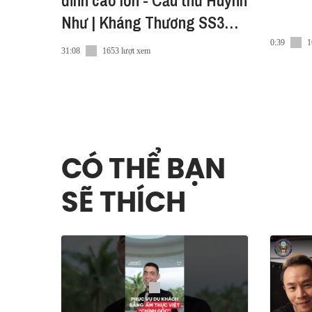
đỉnh cao lớn - Cầu thủ Huỳnh
Như | Kháng Thương SS3
EP3
0:39
1
31:08
1653 lượt xem
CÓ THỂ BẠN
SẼ THÍCH