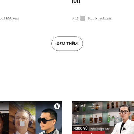
lớn
653 lượt xem
0:52
10.1 N lượt xem
XEM THÊM