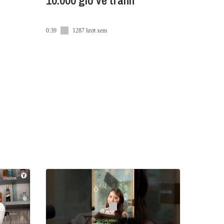
10.000 giờ vẽ tranh
0:39
1287 lượt xem