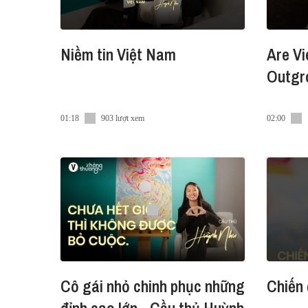
Niềm tin Việt Nam
Are Vi
Outgro
01:18
903 lượt xem
02:00
Cô gái nhỏ chinh phục những
Chiến 