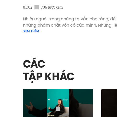
01:02
706 lượt xem
Nhiều người trong chúng ta vẫn cho rằng, để 
những phẩm chất vốn có của mình. Nhưng liệ
XEM THÊM
Xem bản đầy đủ Tập 05 Dive with Cát Thảo t
#Vietnam_Innovators #VI #VNID #DiveWith
CÁC
TẬP KHÁC