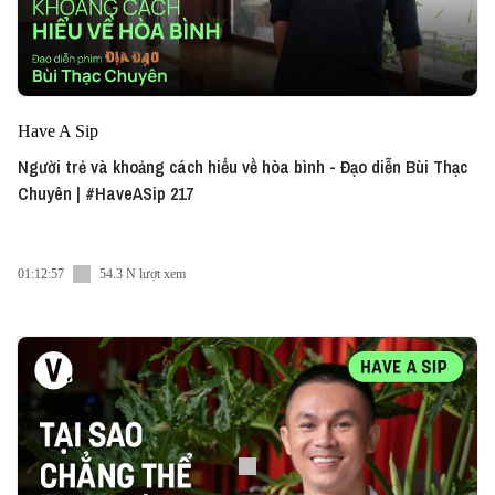
Have A Sip
Người trẻ và khoảng cách hiểu về hòa bình - Đạo diễn Bùi Thạc
Chuyên | #HaveASip 217
01:12:57
54.3 N lượt xem