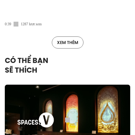
0:39
1287 lượt xem
XEM THÊM
CÓ THỂ BẠN
SẼ THÍCH