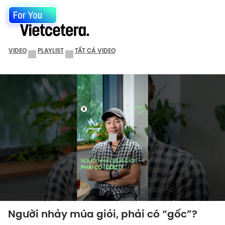
For You
VIDEO
PLAYLIST
TẤT CẢ VIDEO
Người nhảy múa giỏi, phải có “gốc”?