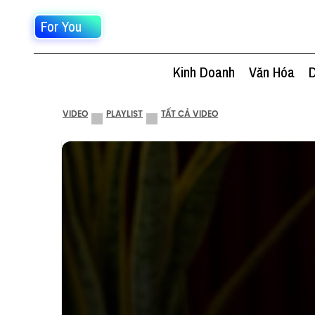
For You
Kinh Doanh
Văn Hóa
D
VIDEO
PLAYLIST
TẤT CẢ VIDEO