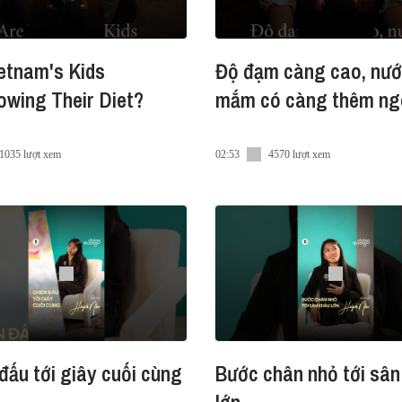
etnam's Kids
Độ đạm càng cao, nư
wing Their Diet?
mắm có càng thêm ng
1035 lượt xem
02:53
4570 lượt xem
đấu tới giây cuối cùng
Bước chân nhỏ tới sân