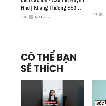
đỉnh cao lớn - Cầu thủ Huỳnh
Như | Kháng Thương SS3
EP3
0:39
1
31:08
1458 lượt xem
CÓ THỂ BẠN
SẼ THÍCH