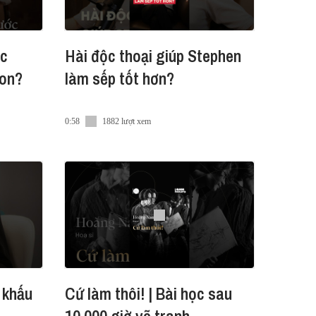
ớc
Hài độc thoại giúp Stephen
on?
làm sếp tốt hơn?
0:58
1882 lượt xem
 khấu
Cứ làm thôi! | Bài học sau