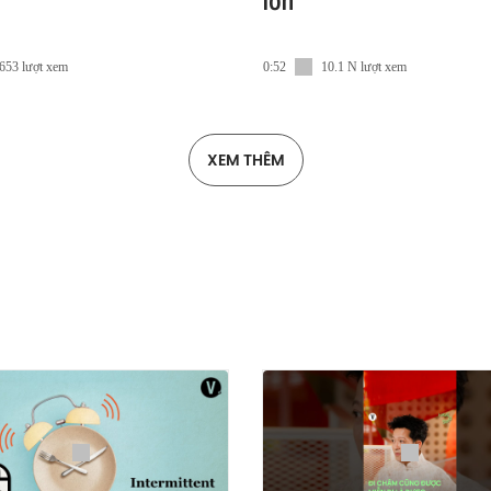
lớn
653 lượt xem
0:52
10.1 N lượt xem
XEM THÊM