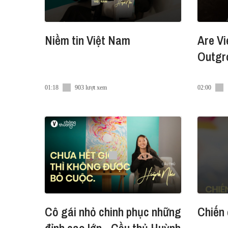
Niềm tin Việt Nam
Are Vi
Outgro
01:18
903 lượt xem
02:00
Cô gái nhỏ chinh phục những
Chiến 