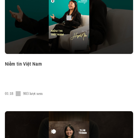
Facebook:
https://goo.gl/wp7ycT
Visit us online:
https://goo.gl/EfUB7N
Niềm tin Việt Nam
01:18
903 lượt xem