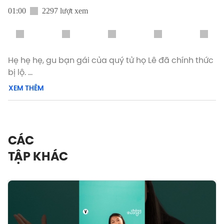
01:00
2297 lượt xem
Hẹ hẹ hẹ, gu bạn gái của quý tử họ Lê đã chính thức
bị lộ.
XEM THÊM
Thú thật đi, các cô nương đã replay mấy lần để
kiểm tra bộ tiêu chí này rồi? 🤭🫵
Xem phiên bản đầy đủ của tập 14 Gen Z Truyền mùa
CÁC
4 - Jaysonlei, trên Vietcetera Podcast, Youtube,
TẬP KHÁC
Spotify hoặc Apple Podcast.
#Vietcetera #GenZTruyen #GZT_S4_14 #Tinder
#TinderVietnam #henhokieuriengminh
#itstartswithaswipe