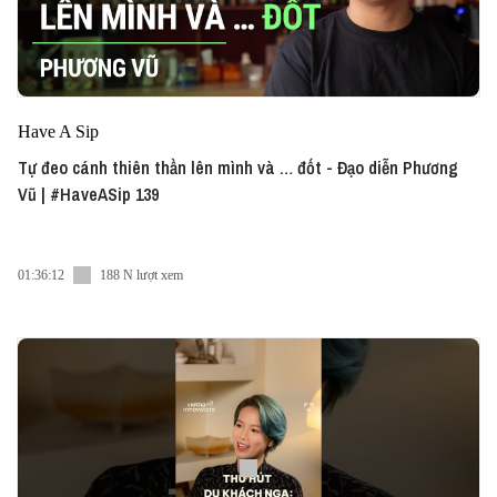
Have A Sip
Tự đeo cánh thiên thần lên mình và … đốt - Đạo diễn Phương
Vũ | #HaveASip 139
01:36:12
188 N lượt xem