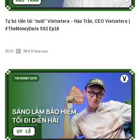
Tự bỏ tiền túi “nuôi” Vietcetera - Hảo Trần, CEO Vietcetera |
#TheMoneyDate SS2 Ep19
39:33
96.8 N lượt xem