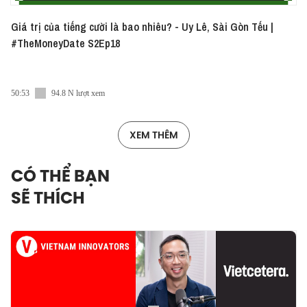
Giá trị của tiếng cười là bao nhiêu? - Uy Lê, Sài Gòn Tếu |
#TheMoneyDate S2Ep18
50:53
94.8 N lượt xem
XEM THÊM
CÓ THỂ BẠN
SẼ THÍCH