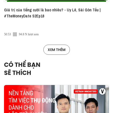
Giá trị của tiếng cười là bao nhiêu? - Uy Lê, Sài Gòn Tếu |
#TheMoneyDate S2Ep18
50:53
94.8 N lượt xem
XEM THÊM
CÓ THỂ BẠN
SẼ THÍCH