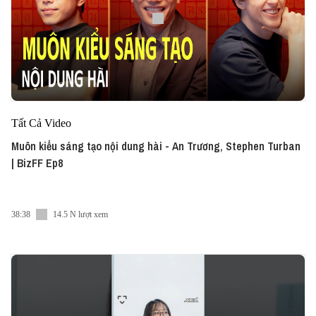
Tất Cả Video
Muôn kiểu sáng tạo nội dung hài - An Trương, Stephen Turban
| BizFF Ep8
38:38
14.5 N lượt xem