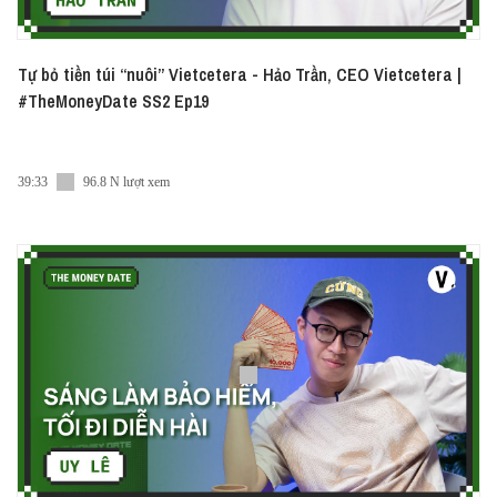
Tự bỏ tiền túi “nuôi” Vietcetera - Hảo Trần, CEO Vietcetera |
#TheMoneyDate SS2 Ep19
39:33
96.8 N lượt xem