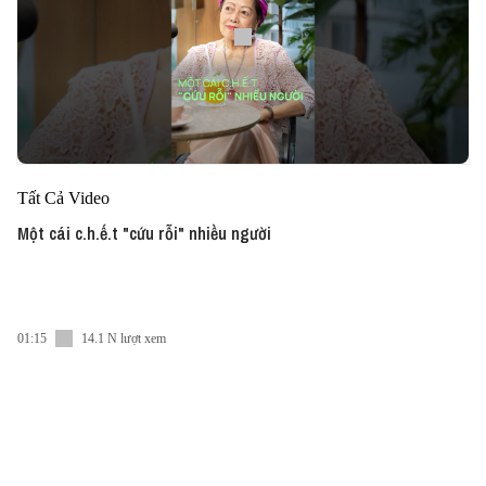
Tất Cả Video
Một cái c.h.ế.t "cứu rỗi" nhiều người
01:15
14.1 N lượt xem