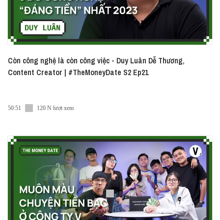
Còn công nghệ là còn công việc - Duy Luân Dễ Thương,
Content Creator | #TheMoneyDate S2 Ep21
50:51
120 N lượt xem