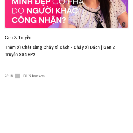
Gen Z Truyền
Thêm Xì Chét cùng Chây Xì Dách - Chây Xì Dách | Gen Z
Truyền SS4 EP2
28:18
131 N lượt xem