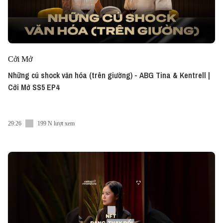
Cởi Mở
Những cú shock văn hóa (trên giường) - ABG Tina & Kentrell |
Cởi Mở SS5 EP4
29:26
199 N lượt xem