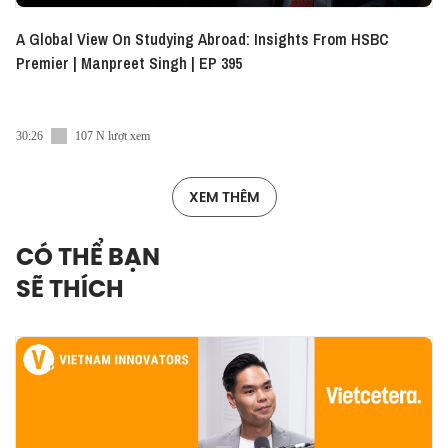
A Global View On Studying Abroad: Insights From HSBC
Premier | Manpreet Singh | EP 395
30:26
107 N lượt xem
XEM THÊM
CÓ THỂ BẠN
SẼ THÍCH