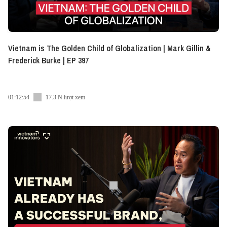
#vietnam_innovators #VI #VNI_ENG_S6_47
#wendelbo #wendelbovietnam
Vietnam is The Golden Child of Globalization | Mark Gillin &
Frederick Burke | EP 397
01:12:54
17.3 N lượt xem