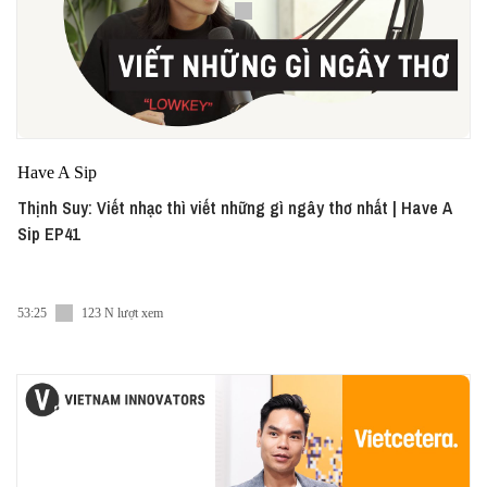
Have A Sip
Thịnh Suy: Viết nhạc thì viết những gì ngây thơ nhất | Have A
Sip EP41
53:25
123 N lượt xem