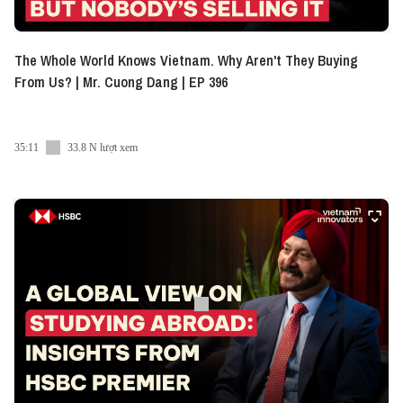
The Whole World Knows Vietnam. Why Aren't They Buying
From Us? | Mr. Cuong Dang | EP 396
35:11
33.8 N lượt xem