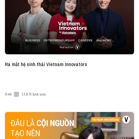
#Vietcetera_Podcast #Vietnam_Innovators_VN
#Vietcetera
Ra mắt hệ sinh thái Vietnam Innovators
0:44
13.8 N lượt xem