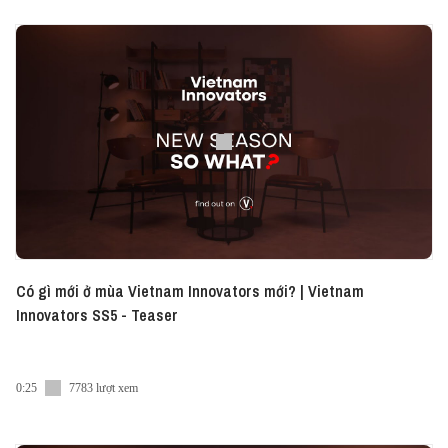
Tập podcast này sẽ đưa ra những phân tích báo
cáo thường niên SYNC Đông Nam Á của Facebook
và Bain & Company qua góc nhìn về chiến lược
phát triển doanh nghiệp. Cùng tìm hiểu những
thông tin thú vị này với host Ruby Nguyễn nhé. Nếu
quá bận rộn để xem video, bạn có thể nghe tập
podcast này dưới dạng audio tại: ► Youtube:
https://bit.ly/VI-Series-Youtube ► Spotify:
https://bit.ly/VI-Series-Spotify ► Apple Podcast:
https://bit.ly/VI-Series-AP Vietcetera đã có App
dành cho iOS và Android, mang đến trải nghiệm
đọc thật mượt mà các bài viết thú vị về Sáng Tạo.
Có gì mới ở mùa Vietnam Innovators mới? | Vietnam
Ngoài ra bạn cũng có thể nghe các podcast của
Innovators SS5 - Teaser
Vietcetera ngay trên App luôn rồi đấy. Tải ngay về
máy tại đây nhé ► iOS: https://bit.ly/Messenger-
Vietcetera-App ► Android:
0:25
7783 lượt xem
https://bit.ly/Messenger-Vietcetera-Android Và
đừng quên kết nối với Vietcetera qua các kênh sau