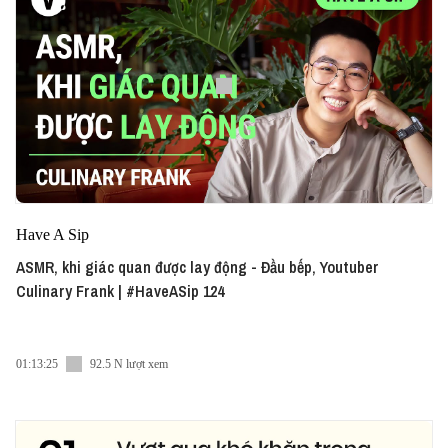
Have A Sip
ASMR, khi giác quan được lay động - Đầu bếp, Youtuber
Culinary Frank | #HaveASip 124
01:13:25
92.5 N lượt xem