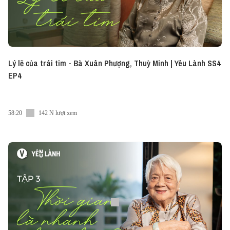
Lý lẽ của trái tim - Bà Xuân Phượng, Thuỳ Minh | Yêu Lành SS4
EP4
58:20
142 N lượt xem