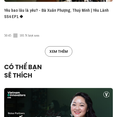
Yêu bao lâu là yêu? - Bà Xuân Phượng, Thuỳ Minh | Yêu Lành
SS4 EP1 🍀
50:45
181 N lượt xem
XEM THÊM
CÓ THỂ BẠN
SẼ THÍCH