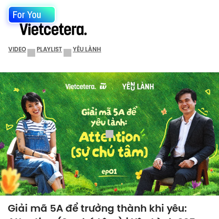
For You
VIDEO
PLAYLIST
YÊU LÀNH
Giải mã 5A để trưởng thành khi yêu: