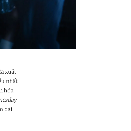
đã xuất
ều nhất
ăn hóa
nesday
m dài