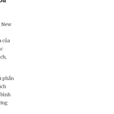
e New
a của
ác
ch,
à phần
ách
 bình
ương