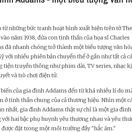
u từ những bức tranh hoạt hình xuất hiện trên tờ Th
 vào năm 1938, đứa con tinh thần của họa sĩ Charles
 đã nhanh chóng trở thành một biểu tượng văn hó
ỹ với nhiều phiên bản chuyển thể ở gần như tất cả c
 tiện truyền thông như phim dài, TV series, nhạc kị
uyết và trò chơi điện tử.
 biến của gia đình Addams đến từ khá nhiều lí do m
m ở tinh thần chung của cả thương hiệu. Nhìn một c
ản nhất, gia đình Addams thật sự chỉ là một gia đình
 với hai bậc phụ huynh yêu thương nhau và yêu th
i được đặt trong một môi trường đầy "hắc ám."