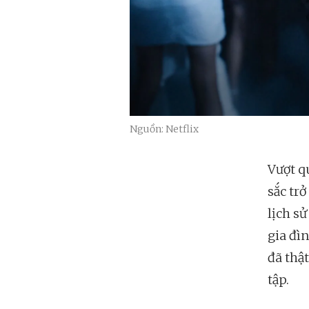
Nguồn: Netflix
Vượt q
sắc tr
lịch sử
gia đì
đã thậ
tập.