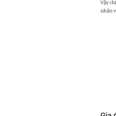
Vậy ch
nhân v
Gia 