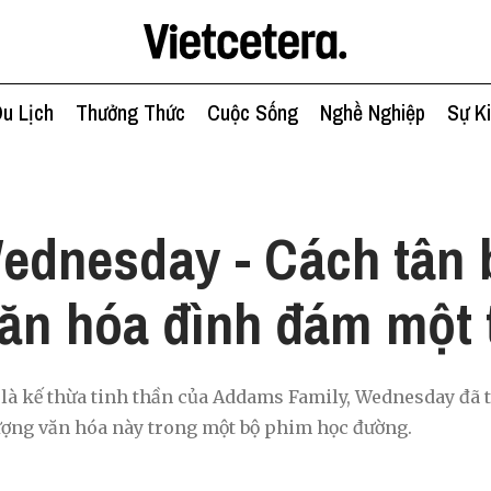
u Lịch
Thưởng Thức
Cuộc Sống
Nghề Nghiệp
Sự K
h
ednesday - Cách tân 
ăn hóa đình đám một 
 là kế thừa tinh thần của Addams Family, Wednesday đã 
tượng văn hóa này trong một bộ phim học đường.