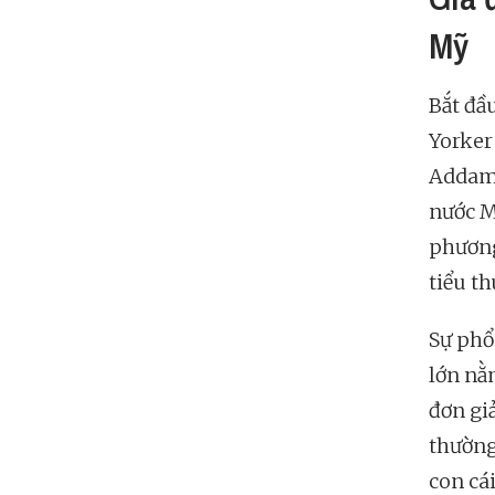
Mỹ
Bắt đầ
Yorker
Addams
nước M
phương
tiểu th
Sự phổ
lớn nằ
đơn gi
thường
con cá