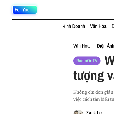
For You
Kinh Doanh
Văn Hóa
D
Văn Hóa
Điện Ản
W
RadioOnTV
tượng v
Không chỉ đơn giản
việc cách tân biểu 
Zack Lê