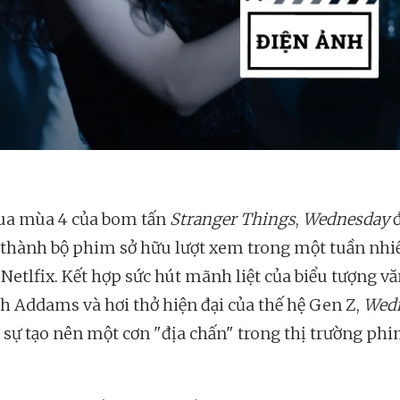
ua mùa 4 của bom tấn
Stranger Things
,
Wednesday
ở thành bộ phim sở hữu lượt xem trong một tuần nhi
 Netlfix. Kết hợp sức hút mãnh liệt của biểu tượng v
nh Addams và hơi thở hiện đại của thế hệ Gen Z,
Wed
t sự tạo nên một cơn "địa chấn" trong thị trường phi