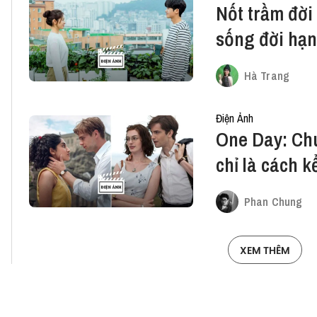
Nốt trầm đời
sống đời hạ
Hà Trang
Điện Ảnh
One Day: Chu
chỉ là cách k
Phan Chung
XEM THÊM