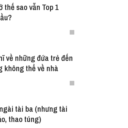
ở thế sao vẫn Top 1
cầu?
hĩ về những đứa trẻ đến
g không thể về nhà
ngài tài ba (nhưng tài
ảo, thao túng)