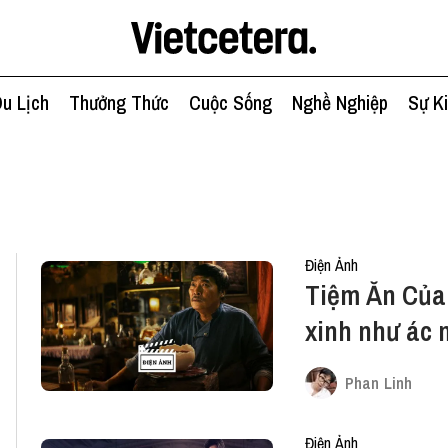
u Lịch
Thưởng Thức
Cuộc Sống
Nghề Nghiệp
Sự K
Điện Ảnh
Tiệm Ăn Của 
xinh như ác
Phan Linh
Điện Ảnh