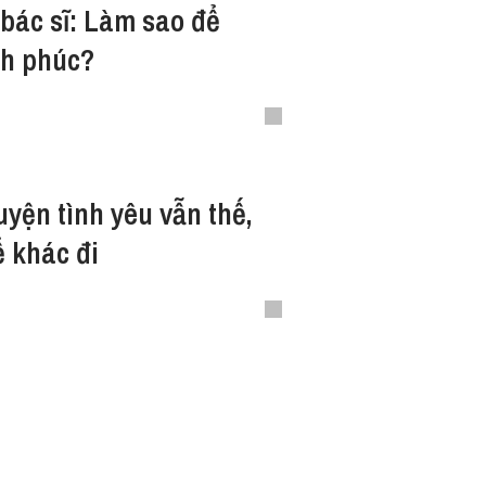
 bác sĩ: Làm sao để
nh phúc?
yện tình yêu vẫn thế,
ể khác đi