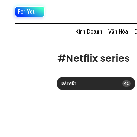
For You
Kinh Doanh
Văn Hóa
D
#
Netflix series
BÀI VIẾT
42