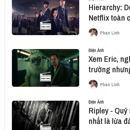
Hierarchy: D
Netflix toàn 
Phan Linh
Điện Ảnh
Xem Eric, ng
trường nhưn
Phan Linh
Điện Ảnh
Ripley - Quý 
nhất là lừa đ