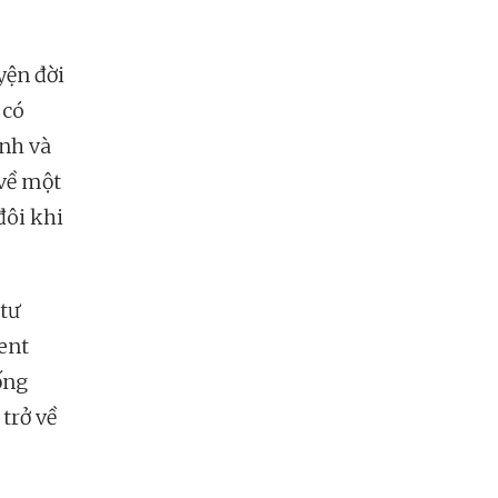
yện đời
 có
ảnh và
 về một
đôi khi
tư
ent
ống
trở về