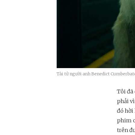
Tài tử người anh Benedict Cumberbatc
Tôi đã
phải v
đó hời
phim có
trên đ