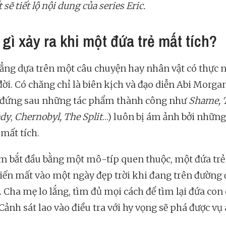
t sẽ tiết lộ nội dung của series Eric.
 gì xảy ra khi một đứa trẻ mất tích?
ẳng dựa trên một câu chuyện hay nhân vật có thực 
đời. Có chăng chỉ là biên kịch và đạo diễn Abi Morga
 đứng sau những tác phẩm thành công như
Shame,
ady
,
Chernobyl,
The Split
…) luôn bị ám ảnh bởi những
 mất tích.
m bắt đầu bằng một mô-típ quen thuộc, một đứa trẻ
iến mất vào một ngày đẹp trời khi đang trên đường
. Cha mẹ lo lắng, tìm đủ mọi cách để tìm lại đứa con
ảnh sát lao vào điều tra với hy vọng sẽ phá được vụ 