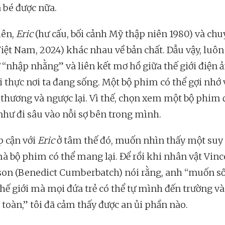
 bé được nữa.
iên,
Eric
(hư cấu, bối cảnh Mỹ thập niên 1980) và chu
Việt Nam, 2024) khác nhau về bản chất. Dẫu vậy, luôn
 “nhập nhằng” và liên kết mơ hồ giữa thế giới điện 
ới thực nơi ta đang sống. Một bộ phim có thể gợi nhớ
 thương và ngược lại. Vì thế, chọn xem một bộ phim 
như đi sâu vào nỗi sợ bên trong mình.
p cận với
Eric
ở tâm thế đó, muốn nhìn thấy một suy 
à bộ phim có thể mang lại. Để rồi khi nhân vật Vinc
on (Benedict Cumberbatch) nói rằng, anh “muốn s
thế giới mà mọi đứa trẻ có thể tự mình đến trường và 
 toàn,” tôi đã cảm thấy được an ủi phần nào.