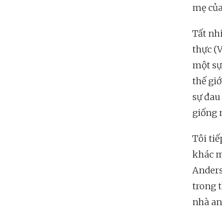
mẹ của
Tất nh
thực (
một sự
thế gi
sự đau
giống 
Tôi tiế
khác m
Anders
trong 
nhà an