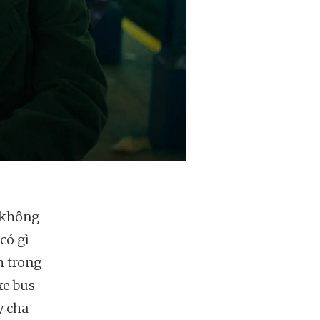
, không
có gì
ch trong
xe bus
y cha