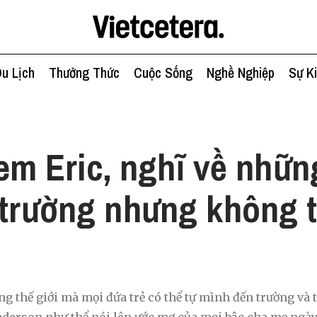
u Lịch
Thưởng Thức
Cuộc Sống
Nghề Nghiệp
Sự K
h
em Eric, nghĩ về nhữn
 trường nhưng không 
 thế giới mà mọi đứa trẻ có thể tự mình đến trường và tr