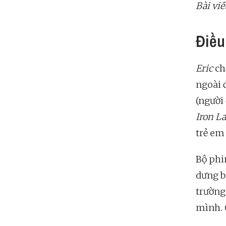
Bài viế
Điều
Eric
ch
ngoài 
(người
Iron L
trẻ em
Bộ phi
dưng b
trường
mình. C