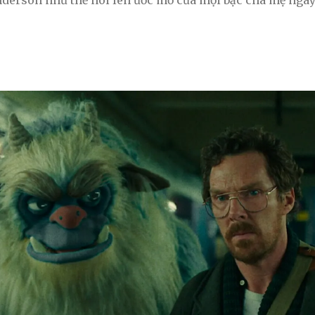
derson như thể nói lên ước mơ của mọi bậc cha mẹ ngày