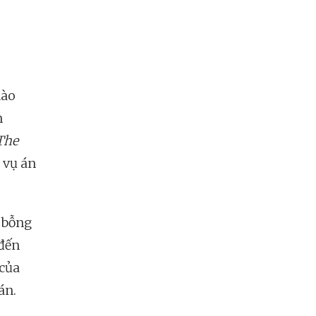
nào
n
The
 vụ án
 bỗng
 đến
 của
án.