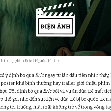
h trong phim Eric | Nguồn: Netflix
 có ý định bỏ qua
Eric
ngay từ lần đầu tiên nhìn thấy
ì poster khá bình thường hay trailer giới thiệu phim 
 hợt. Tôi định bỏ qua
Eric
bởi vì, vụ án đứa trẻ mất tí
 thể gợi nhớ đến sự kiện về đứa trẻ bị bỏ quên trên 
ường tới trường, mãi mãi không trở về trong vòng ta