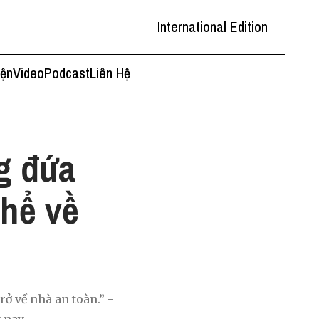
International Edition
iện
Video
Podcast
Liên Hệ
g đứa
thể về
ở về nhà an toàn.” -