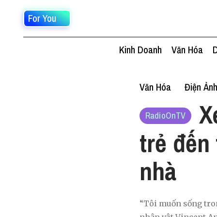
For You
Kinh Doanh
Văn Hóa
D
Văn Hóa
Điện Ản
X
RadioOnTV
trẻ đến
nhà
“Tôi muốn sống trong