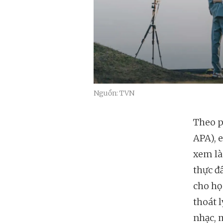
Nguồn: TVN
Theo ph
APA), 
xem là
thực đ
cho họ
thoát 
nhạc, 