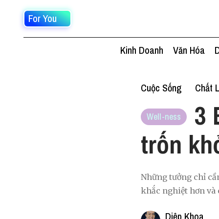
For You
Kinh Doanh
Văn Hóa
D
Cuộc Sống
Chất 
3 
Well-ness
trốn khỏ
Những tưởng chỉ cần
khắc nghiệt hơn và 
Diệp Khoa