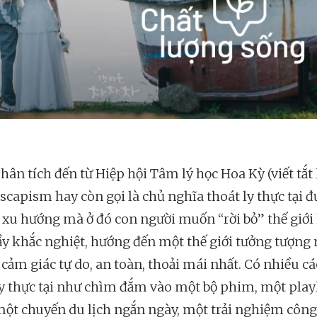
ân tích đến từ Hiệp hội Tâm lý học Hoa Kỳ (viết tắt 
escapism hay còn gọi là chủ nghĩa thoát ly thực tại đ
 xu hướng mà ở đó con người muốn “rời bỏ” thế giới
ầy khắc nghiệt, hướng đến một thế giới tưởng tượn
 cảm giác tự do, an toàn, thoải mái nhất. Có nhiều cá
ly thực tại như chìm đắm vào một bộ phim, một playl
một chuyến du lịch ngắn ngày, một trải nghiệm công