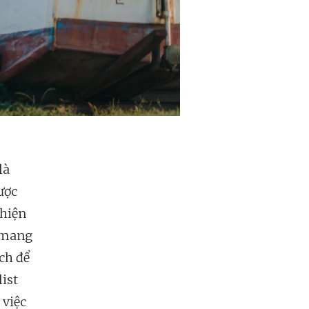
là
ược
 hiện
g mang
ch để
ist
 việc