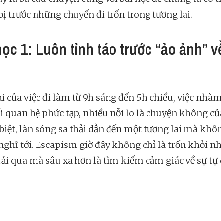
bị trước những chuyến đi trốn trong tương lai.
học 1: Luôn tỉnh táo trước “ảo ảnh” v
o
ại của việc đi làm từ 9h sáng đến 5h chiều, việc nhà
i quan hệ phức tạp, nhiều nỗi lo là chuyện không củ
 biệt, làn sóng sa thải dẫn đến một tương lai mà khô
ghĩ tới. Escapism giờ đây không chỉ là trốn khỏi n
rải qua mà sâu xa hơn là tìm kiếm cảm giác về sự tự 