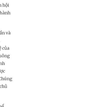
n hội
thành
hần và
a
ệ của
nuông
ịnh
ược
 Chúng
 chủ
hể