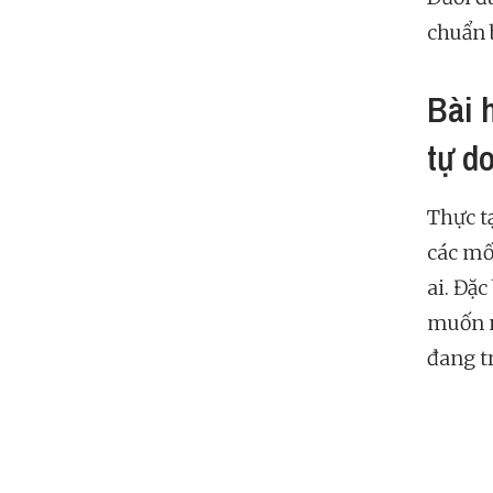
chuẩn 
Bài 
tự d
Thực t
các mố
ai. Đặc
muốn n
đang t