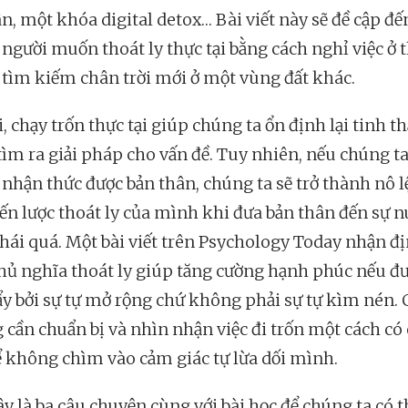
n, một khóa digital detox… Bài viết này sẽ đề cập đế
người muốn thoát ly thực tại bằng cách nghỉ việc ở 
 tìm kiếm chân trời mới ở một vùng đất khác.
, chạy trốn thực tại giúp chúng ta ổn định lại tinh t
 tìm ra giải pháp cho vấn đề. Tuy nhiên, nếu chúng t
nhận thức được bản thân, chúng ta sẽ trở thành nô l
iến lược thoát ly của mình khi đưa bản thân đến sự 
thái quá. Một bài viết trên Psychology Today nhận đ
hủ nghĩa thoát ly giúp tăng cường hạnh phúc nếu đ
ẩy bởi sự tự mở rộng chứ không phải sự tự kìm nén.
g cần chuẩn bị và nhìn nhận việc đi trốn một cách có
ể không chìm vào cảm giác tự lừa dối mình.
ây là ba câu chuyện cùng với bài học để chúng ta có t