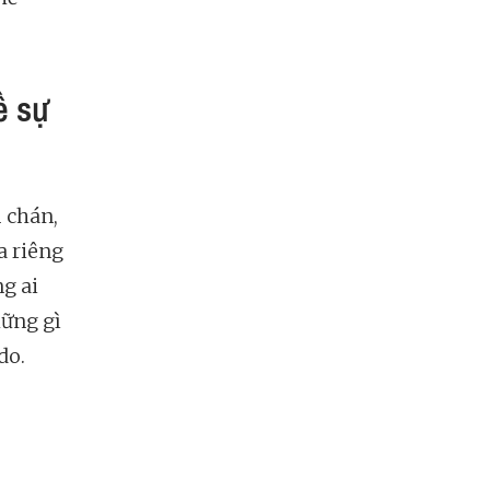
ề sự
m chán,
a riêng
ng ai
hững gì
do.