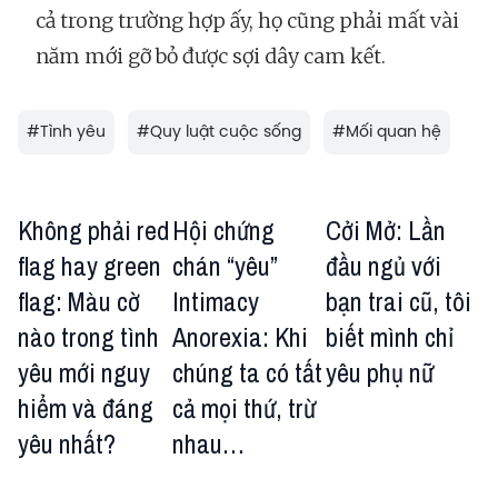
cả trong trường hợp ấy, họ cũng phải mất vài
năm mới gỡ bỏ được sợi dây cam kết.
#
Tình yêu
#
Quy luật cuộc sống
#
Mối quan hệ
Không phải red
Hội chứng
Cởi Mở: Lần
flag hay green
chán “yêu”
đầu ngủ với
flag: Màu cờ
Intimacy
bạn trai cũ, tôi
nào trong tình
Anorexia: Khi
biết mình chỉ
yêu mới nguy
chúng ta có tất
yêu phụ nữ
hiểm và đáng
cả mọi thứ, trừ
yêu nhất?
nhau…