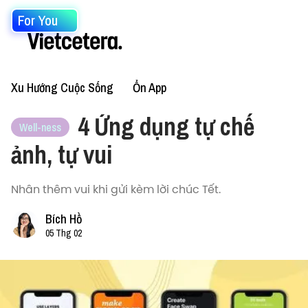
For You
Xu Hướng Cuộc Sống
Ổn App
4 Ứng dụng tự chế
Well-ness
ảnh, tự vui
Nhân thêm vui khi gửi kèm lời chúc Tết.
Bích Hồ
05 Thg 02