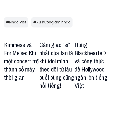
#
Nhạc Việt
#
Xu hướng âm nhạc
Kimmese và
Cảm giác “sĩ”
Hưng
For Me'se: Khi
nhất của fan là
BlackhearteD
một concert trở
khi idol mình
và công thức
thành cỗ máy
theo dõi từ lâu
để Hollywood
thời gian
cuối cùng cũng
ngân lên tiếng
nổi tiếng!
Việt