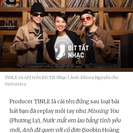
TINLE và APJ trên Bít Tất Nhạc | Ảnh: Khooa Nguyễn cho
Vietcetera
Producer TINLE là cái tên đứng sau loạt bài
hát bạn đã replay mỏi tay như
Missing You
(Phương Ly),
Nước mắt em lau bằng tình yêu
mới, Anh đã quen với cô đơn
(Soobin Hoàng