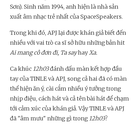
Sơn). Sinh năm 1994, anh hiện là nhà sản
xuất âm nhạc trẻ nhất của SpaceSpeakers.
Trong khi đó, APJ lại được khán giả biết đến
nhiều với vai trò ca sĩ sở hữu những bản hit
Ai mang cô đơn đi, Ta say
hay
Xa.
Ca khúc
12h03
đánh dấu màn kết hợp đầu
tay của TINLE và APJ, song cả hai đã có màn
thể hiện ăn ý, cài cắm nhiều ý tưởng trong
nhịp điệu, cách hát và cả tên bài hát để chạm
tới cảm xúc của khán giả. Vậy TINLE và APJ
đã "âm mưu" những gì trong
12h03
?