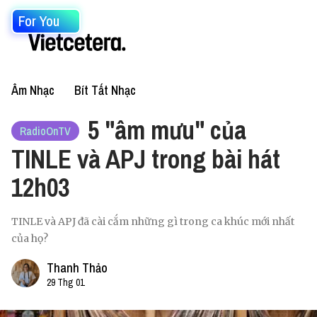
For You
Âm Nhạc
Bít Tất Nhạc
5 "âm mưu" của
RadioOnTV
TINLE và APJ trong bài hát
12h03
TINLE và APJ đã cài cắm những gì trong ca khúc mới nhất
của họ?
Thanh Thảo
29 Thg 01