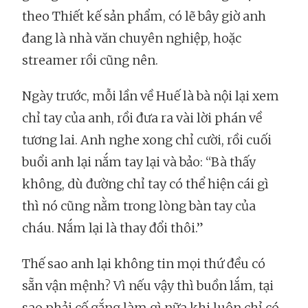
theo Thiết kế sản phẩm, có lẽ bây giờ anh
đang là nhà văn chuyên nghiệp, hoặc
streamer rồi cũng nên.
Ngày trước, mỗi lần về Huế là bà nội lại xem
chỉ tay của anh, rồi đưa ra vài lời phán về
tương lai. Anh nghe xong chỉ cười, rồi cuối
buổi anh lại nắm tay lại và bảo: “Bà thấy
không, dù đường chỉ tay có thể hiện cái gì
thì nó cũng nằm trong lòng bàn tay của
cháu. Nắm lại là thay đổi thôi.”
Thế sao anh lại không tin mọi thứ đều có
sẵn vận mệnh? Vì nếu vậy thì buồn lắm, tại
sao phải cố gắng làm gì nữa khi luôn chỉ có