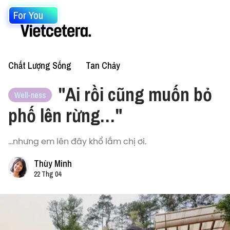
For You
Chất Lượng Sống
Tan Chảy
"Ai rồi cũng muốn bỏ
Well-ness
phố lên rừng…"
...nhưng em lên đây khổ lắm chị ơi.
Thùy Minh
22 Thg 04