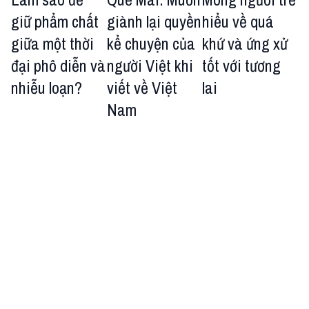
giữ phẩm chất
giành lại quyền
hiểu về quá
giữa một thời
kể chuyện của
khứ và ứng xử
đại phô diễn và
người Việt khi
tốt với tương
nhiễu loạn?
viết về Việt
lai
Nam