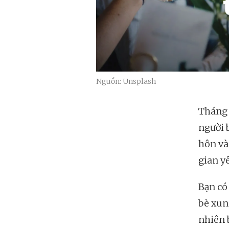
Nguồn: Unsplash
Tháng v
người 
hôn vào
gian y
Bạn có
bè xun
nhiên 