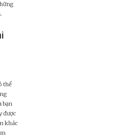
những
.
hi
ó thể
ong
à bạn
y được
ên khác
cảm