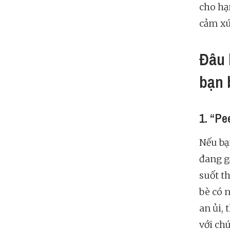
cho hạ
cảm xúc
Đâu 
bạn 
1. “Pe
Nếu bạ
đang g
suốt th
bè có 
an ủi,
với ch