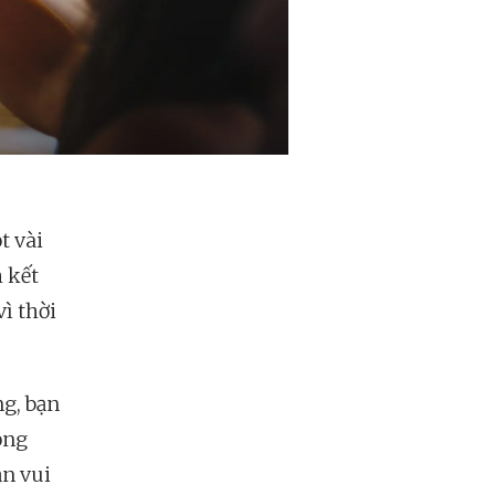
t vài
 kết
vì thời
ng, bạn
ỗng
ạn vui