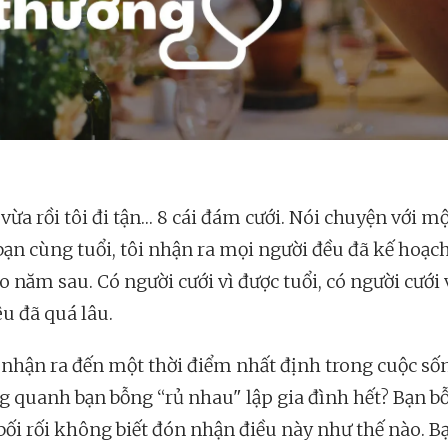
ừa rồi tôi đi tận… 8 cái đám cưới. Nói chuyện với mộ
bạn cùng tuổi, tôi nhận ra mọi người đều đã kế hoạch
 năm sau. Có người cưới vì được tuổi, có người cưới 
êu đã quá lâu.
 nhận ra đến một thời điểm nhất định trong cuộc số
g quanh bạn bỗng “rủ nhau" lập gia đình hết? Bạn b
bối rối không biết đón nhận điều này như thế nào. B