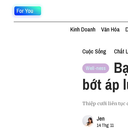
For You
Kinh Doanh
Văn Hóa
D
Cuộc Sống
Chất 
Bạ
Well-ness
bớt áp 
Thiệp cưới liên tục 
Jen
14 Thg 11