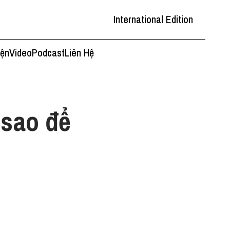
International Edition
iện
Video
Podcast
Liên Hệ
 sao để