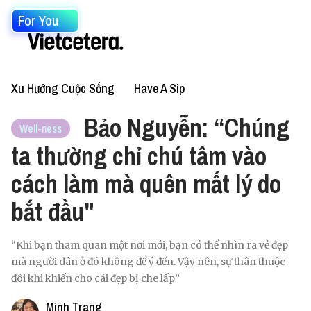
For You
Xu Hướng Cuộc Sống
Have A Sip
Bảo Nguyễn: “Chúng
Well-ness
ta thường chỉ chú tâm vào
cách làm mà quên mất lý do
bắt đầu"
“Khi bạn tham quan một nơi mới, bạn có thể nhìn ra vẻ đẹp
mà người dân ở đó không để ý đến. Vậy nên, sự thân thuộc
đôi khi khiến cho cái đẹp bị che lấp”
Minh Trang