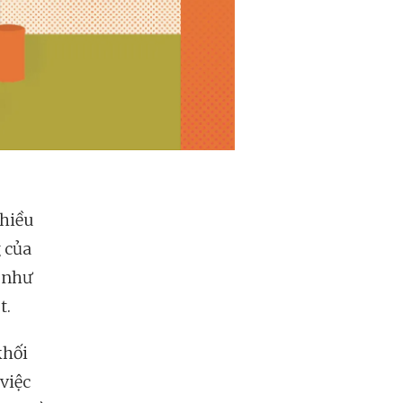
nhiều
g của
 như
t.
khối
 việc