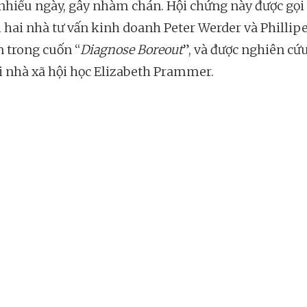
i nhiều ngày, gây nhàm chán. Hội chứng này được gọi 
i hai nhà tư vấn kinh doanh Peter Werder và Phillip
n trong cuốn “
Diagnose Boreout
”, và được nghiên cứ
i nhà xã hội học Elizabeth Prammer.