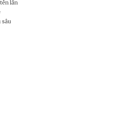
tên lần
e
u sâu