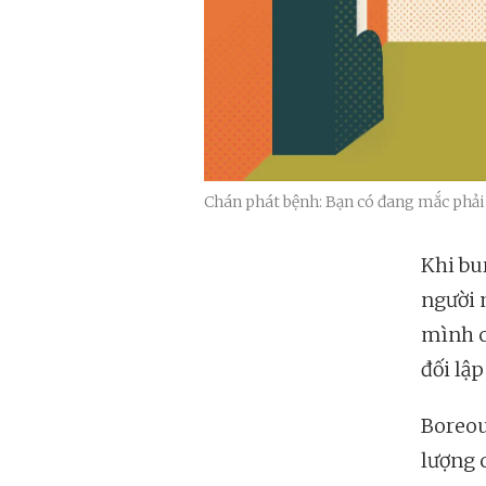
Chán phát bệnh: Bạn có đang mắc phải
Khi bu
người 
mình c
đối lậ
Boreou
lượng c