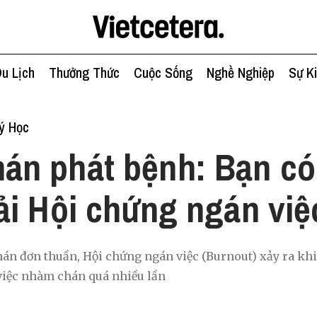
u Lịch
Thưởng Thức
Cuộc Sống
Nghề Nghiệp
Sự K
ý Học
án phát bệnh: Bạn c
i Hội chứng ngán việ
án đơn thuần, Hội chứng ngán việc (Burnout) xảy ra khi
 việc nhàm chán quá nhiều lần