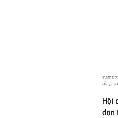
Tương tự
rỗng, ‘tr
Hội 
đơn 