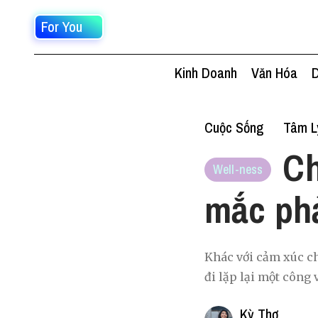
For You
Kinh Doanh
Văn Hóa
D
Cuộc Sống
Tâm L
Ch
Well-ness
mắc phả
Khác với cảm xúc ch
đi lặp lại một công
Kỳ Thơ