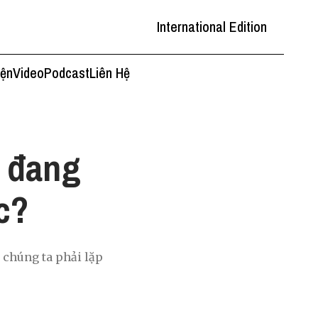
International Edition
iện
Video
Podcast
Liên Hệ
ó đang
c?
 chúng ta phải lặp