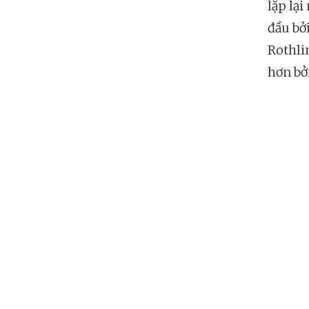
lặp lạ
đầu bở
Rothli
hơn bở