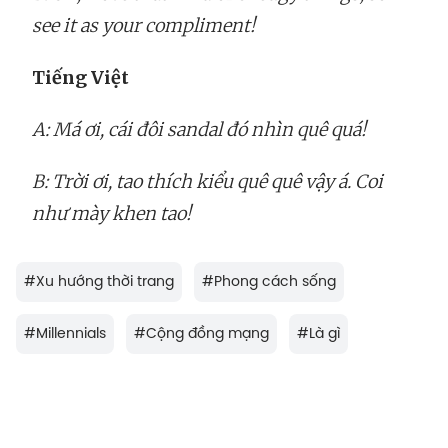
see it as your compliment!
Tiếng Việt
A: Má ơi, cái đôi sandal đó nhìn quê quá!
B: Trời ơi, tao thích kiểu quê quê vậy á. Coi
như mày khen tao!
#
Xu hướng thời trang
#
Phong cách sống
#
Millennials
#
Cộng đồng mạng
#
Là gì