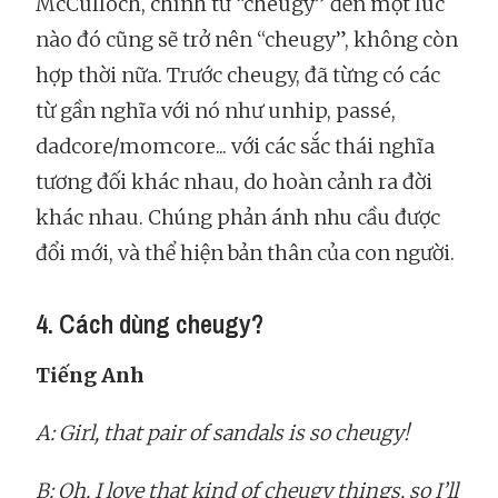
McCulloch, chính từ “cheugy” đến một lúc
nào đó cũng sẽ trở nên “cheugy”, không còn
hợp thời nữa. Trước cheugy, đã từng có các
từ gần nghĩa với nó như unhip, passé,
dadcore/momcore... với các sắc thái nghĩa
tương đối khác nhau, do hoàn cảnh ra đời
khác nhau. Chúng phản ánh nhu cầu được
đổi mới, và thể hiện bản thân của con người.
4. Cách dùng cheugy?
Tiếng Anh
A: Girl, that pair of sandals is so cheugy!
B: Oh, I love that kind of cheugy things, so I’ll