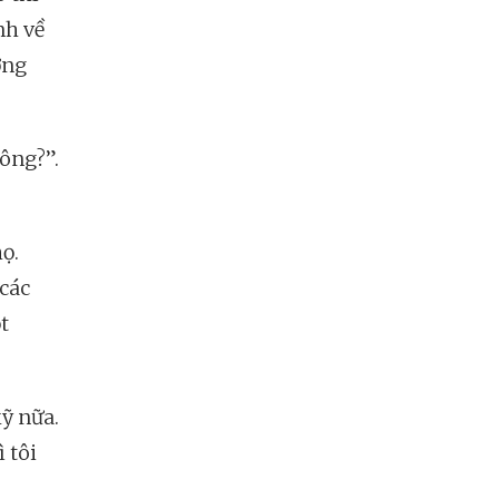
nh về
ờng
hông?”.
họ.
 các
t
kỹ nữa.
ì tôi