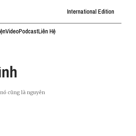
International Edition
iện
Video
Podcast
Liên Hệ
ình
 nó cũng là nguyên