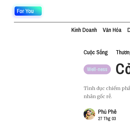
For You
Kinh Doanh
Văn Hóa
D
Cuộc Sống
Thươn
Cở
Well-ness
Tình dục chiếm phầ
nhân gốc rễ.
Phủ Phê
27 Thg 03