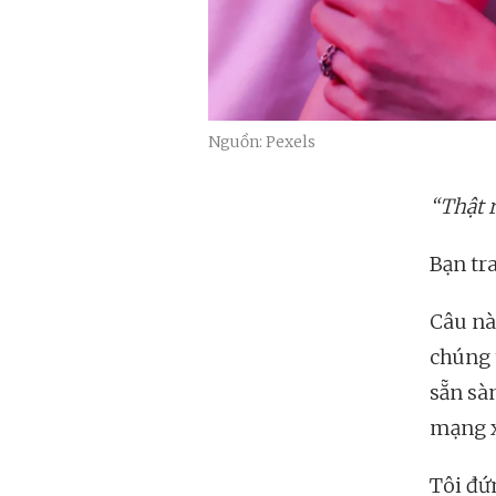
Nguồn: Pexels
“Thật 
Bạn tra
Câu nà
chúng 
sẵn sà
mạng x
Tôi đứ