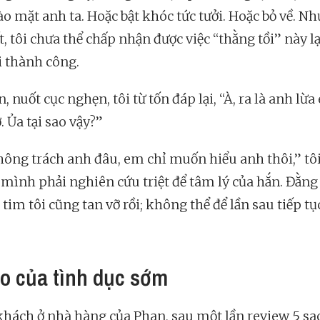
ào mặt anh ta. Hoặc bật khóc tức tưởi. Hoặc bỏ về. N
, tôi chưa thể chấp nhận được việc “thằng tồi” này l
i thành công.
, nuốt cục nghẹn, tôi từ tốn đáp lại, “À, ra là anh lừ
. Ủa tại sao vậy?”
ông trách anh đâu, em chỉ muốn hiểu anh thôi,” tôi
 mình phải nghiên cứu triệt để tâm lý của hắn. Đằng
i tim tôi cũng tan vỡ rồi; không thể để lần sau tiếp t
ro của tình dục sớm
 khách ở nhà hàng của Phan, sau một lần review 5 sao