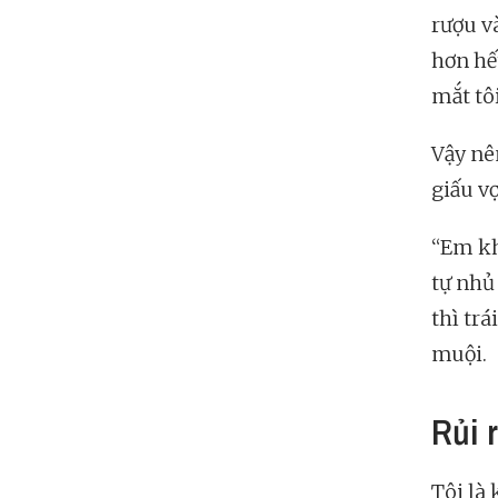
rượu v
hơn hết
mắt tô
Vậy nên
giấu vợ
“Em kh
tự nhủ
thì trá
muội.
Rủi 
Tôi là