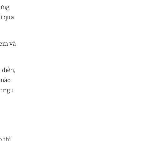
hưng
ại qua
a em và
 diễn,
 nào
ục ngu
 thì