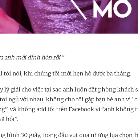
ra anh mới đính hôn rồi.”
i tôi nói, khi chúng tôi mới hẹn hò được ba tháng.
y lý giải cho việc tại sao anh luôn đặt phòng khách 
tôi ngủ với nhau, không cho tôi gặp bạn bè anh vì “
ng”, và không add tôi trên Facebook vì “anh không t
ã hội”.
ng hình 30 giây, trong đầu vụt qua những lựa chọn: h