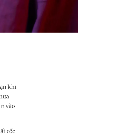
sạn khi
chưa
in vào
ất cốc