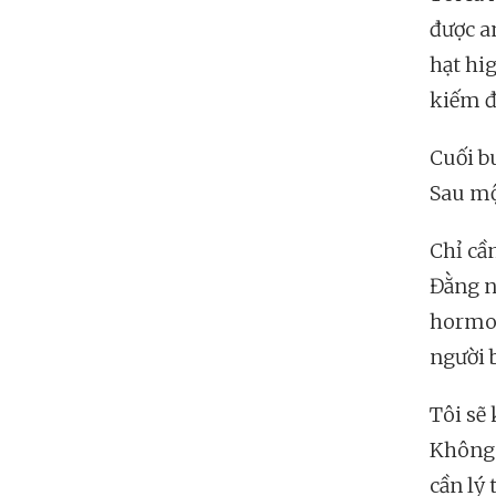
được a
hạt hi
kiếm đ
Cuối b
Sau mộ
Chỉ cần
Đằng n
hormon
người b
Tôi sẽ 
Không p
cần lý