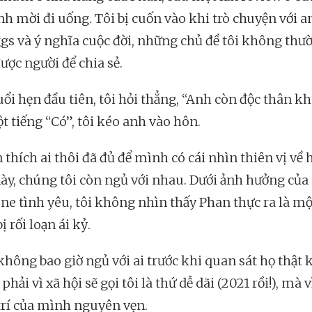
nh mời đi uống. Tôi bị cuốn vào khi trò chuyện với a
ggs và ý nghĩa cuộc đời, những chủ đề tôi không thư
ược người để chia sẻ.
uổi hẹn đầu tiên, tôi hỏi thẳng, “Anh còn độc thân k
t tiếng “Có”, tôi kéo anh vào hôn.
 thích ai thôi đã đủ để mình có cái nhìn thiên vị về 
ày, chúng tôi còn ngủ với nhau. Dưới ảnh hưởng của
e tình yêu, tôi không nhìn thấy Phan thực ra là mộ
ị rối loạn ái kỷ.
không bao giờ ngủ với ai trước khi quan sát họ thật 
hải vì xã hội sẽ gọi tôi là thứ dễ dãi (2021 rồi!), mà v
 trí của mình nguyên vẹn.