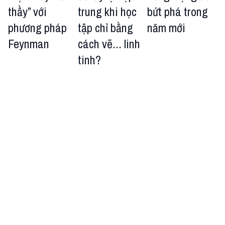
thầy” với
trung khi học
bứt phá trong
phương pháp
tập chỉ bằng
năm mới
Feynman
cách vẽ... linh
tinh?