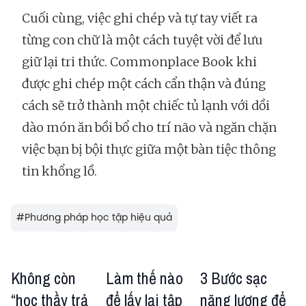
Cuối cùng, việc ghi chép và tự tay viết ra
từng con chữ là một cách tuyệt vời để lưu
giữ lại tri thức. Commonplace Book khi
được ghi chép một cách cẩn thận và đúng
cách sẽ trở thành một chiếc tủ lạnh với dồi
dào món ăn bồi bổ cho trí não và ngăn chặn
việc bạn bị bội thực giữa một bàn tiệc thông
tin khổng lồ.
#
Phương pháp học tập hiệu quả
Không còn
Làm thế nào
3 Bước sạc
“học thầy trả
để lấy lại tập
năng lượng để