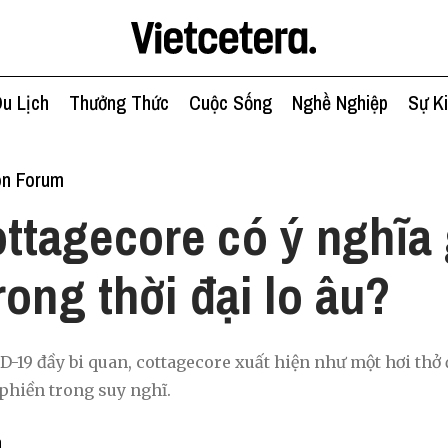
u Lịch
Thưởng Thức
Cuộc Sống
Nghề Nghiệp
Sự K
on Forum
ttagecore có ý nghĩa 
rong thời đại lo âu?
D-19 đầy bi quan, cottagecore xuất hiện như một hơi thở 
phiền trong suy nghĩ.
n