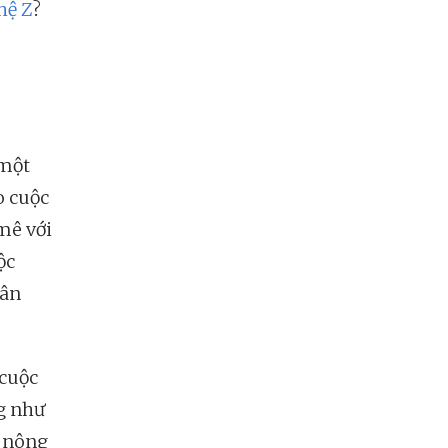
hệ Z
?
 một
o cuộc
mê với
ộc
rân
 cuộc
ng như
a nông