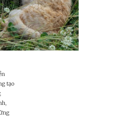
ền
ng tạo
,
nh,
hững