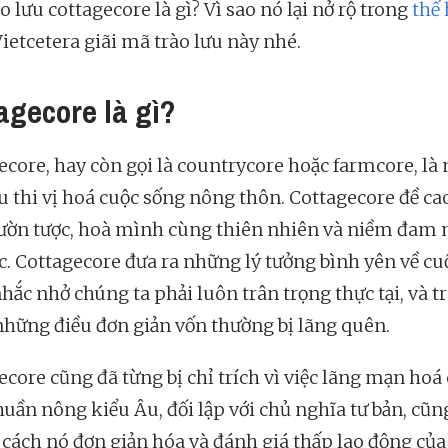
o lưu cottagecore là gì? Vì sao nó lại nở rộ trong
thế 
ietcetera giãi mã trào lưu này nhé.
agecore là gì?
ecore, hay còn gọi là countrycore hoặc farmcore, là
ưu thi vị hoá cuộc sống nông thôn. Cottagecore đề ca
ườn tược, hoà mình cùng thiên nhiên và niềm đam 
c. Cottagecore đưa ra những lý tưởng bình yên về cu
hắc nhở chúng ta phải luôn trân trọng thực tại, và t
những điều đơn giản vốn thường bị lãng quên.
ecore cũng đã từng bị chỉ trích vì việc lãng mạn hoá
huần nông kiểu Âu, đối lập với chủ nghĩa tư bản, cũ
cách nó đơn giản hóa và đánh giá thấp lao động củ