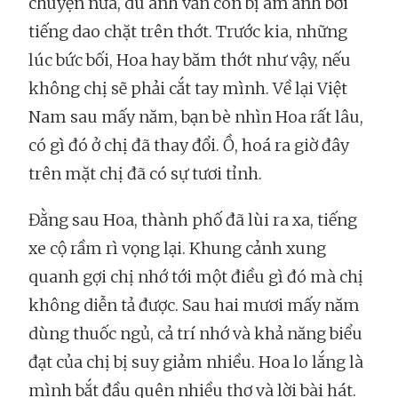
chuyện nữa, dù anh vẫn còn bị ám ảnh bởi
tiếng dao chặt trên thớt. Trước kia, những
lúc bức bối, Hoa hay băm thớt như vậy, nếu
không chị sẽ phải cắt tay mình. Về lại Việt
Nam sau mấy năm, bạn bè nhìn Hoa rất lâu,
có gì đó ở chị đã thay đổi. Ồ, hoá ra giờ đây
trên mặt chị đã có sự tươi tỉnh.
Đằng sau Hoa, thành phố đã lùi ra xa, tiếng
xe cộ rầm rì vọng lại. Khung cảnh xung
quanh gợi chị nhớ tới một điều gì đó mà chị
không diễn tả được. Sau hai mươi mấy năm
dùng thuốc ngủ, cả trí nhớ và khả năng biểu
đạt của chị bị suy giảm nhiều. Hoa lo lắng là
mình bắt đầu quên nhiều thơ và lời bài hát.