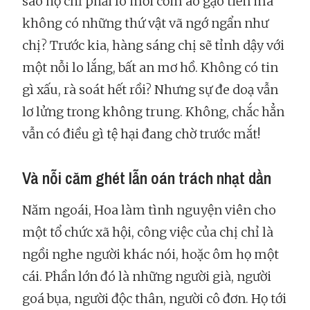
sao họ chỉ phải lo mỗi cơm áo gạo tiền mà
không có những thứ vật vã ngớ ngẩn như
chị? Trước kia, hàng sáng chị sẽ tỉnh dậy với
một nỗi lo lắng, bất an mơ hồ. Không có tin
gì xấu, rà soát hết rồi? Nhưng sự đe doạ vẫn
lơ lửng trong không trung. Không, chắc hẳn
vẫn có điều gì tệ hại đang chờ trước mắt!
Và nỗi căm ghét lẫn oán trách nhạt dần
Năm ngoái, Hoa làm tình nguyện viên cho
một tổ chức xã hội, công việc của chị chỉ là
ngồi nghe người khác nói, hoặc ôm họ một
cái. Phần lớn đó là những người già, người
goá bụa, người độc thân, người cô đơn. Họ tới