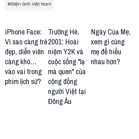
#
Điện ảnh Việt Nam
iPhone Face:
Trường Hè,
Ngày Của Mẹ,
Vì sao càng trẻ
2001: Hoài
xem gì cùng
đẹp, diễn viên
niệm Y2K và
mẹ để hiểu
càng khó…
cuộc sống "lạ
nhau hơn?
vào vai trong
mà quen" của
phim lịch sử?
cộng đồng
người Việt tại
Đông Âu