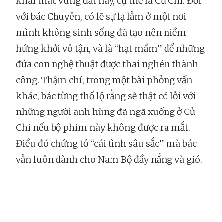
khai thác vùng đất này, cụ thể là Củ Chi. Đối
với bác Chuyên, có lẽ sự lạ lẫm ở một nơi
mình không sinh sống đã tạo nên niềm
hứng khởi vô tận, và là “hạt mầm” để những
đứa con nghệ thuật được thai nghén thành
công. Thậm chí, trong một bài phỏng vấn
khác, bác từng thổ lộ rằng sẽ thật có lỗi với
những người anh hùng đã ngã xuống ở Củ
Chi nếu bộ phim này không được ra mắt.
Điều đó chứng tỏ “cái tình sâu sắc” mà bác
vẫn luôn dành cho Nam Bộ đầy nắng và gió.