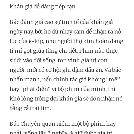
khán giả dễ dàng tiếp cận.
Bác đánh giá cao sự tinh tế của khán giả
ngày nay, bởi họ đủ nhạy cảm để nhận ra nỗ
lực của ê-kíp, như người thợ kim hoàn đang
tỉ mỉ gọt giũa từng chi tiết. Phim nào thực
sự đi vào đời sống, tôn vinh giá trị con
người, mới có cơ hội ghi đậm dấu ấn. Và bác
nhấn mạnh, nếu chính tác giả không “mê”
hay “phát điên” vì bộ phim của mình, thì
khó lòng trông đợi khán giả sẽ đón nhận nó
bằng cả trái tim.
Bác Chuyên quan niệm một bộ phim hay
phải “sống lâu,” nghĩa là giữ được giá trị