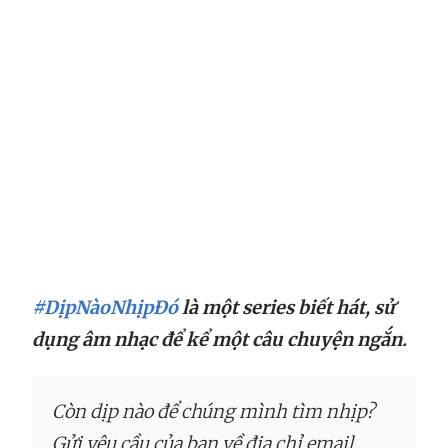
#DịpNàoNhịpĐó
là một series biết hát, sử
dụng âm nhạc để kể một câu chuyện ngắn.
Còn dịp nào để chúng mình tìm nhịp?
Gửi yêu cầu của bạn về địa chỉ email