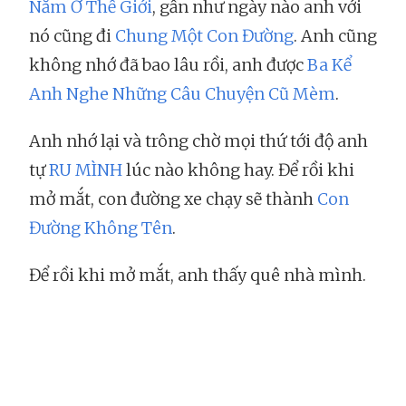
Năm Ở Thế Giới
, gần như ngày nào anh với
nó cũng đi
Chung Một Con Đường
. Anh cũng
không nhớ đã bao lâu rồi, anh được
Ba Kể
Anh Nghe
Những Câu Chuyện Cũ Mèm
.
Anh nhớ lại và trông chờ mọi thứ tới độ anh
tự
RU MÌNH
lúc nào không hay. Để rồi khi
mở mắt, con đường xe chạy sẽ thành
Con
Đường Không Tên
.
Để rồi khi mở mắt, anh thấy quê nhà mình.