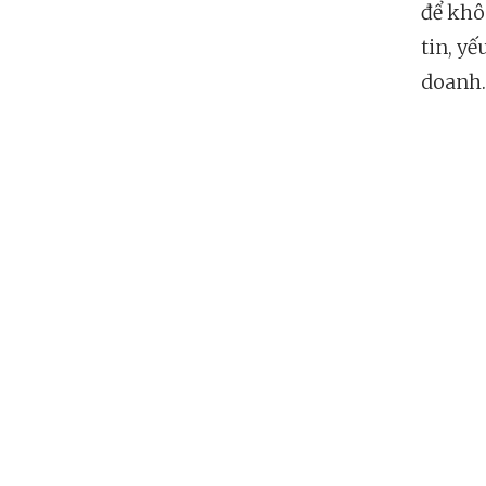
để khô
tin, y
doanh.