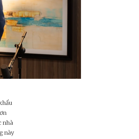
 khẩu
hơn
c nhà
ng này