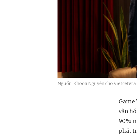
Nguồn: Khooa Nguyễn cho Vietcetera
Game V
văn hó
90% ng
phát t