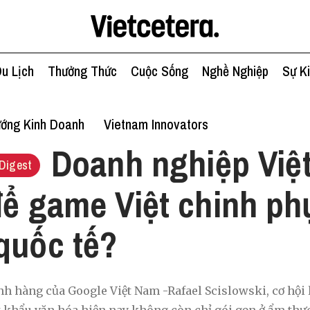
u Lịch
Thưởng Thức
Cuộc Sống
Nghề Nghiệp
Sự K
ớng Kinh Doanh
Vietnam Innovators
Doanh nghiệp Việt
Digest
để game Việt chinh phụ
quốc tế?
 hàng của Google Việt Nam -Rafael Scislowski, cơ hội l