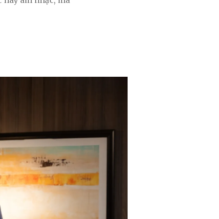
c hay âm nhạc, mà