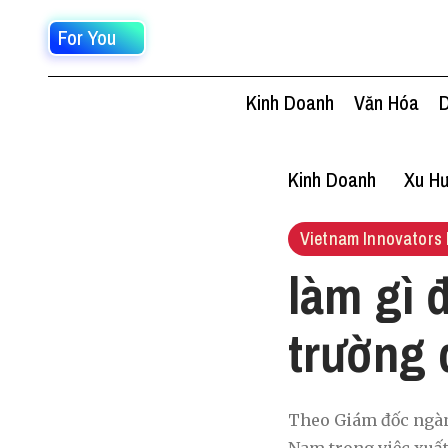
For You
Kinh Doanh
Văn Hóa
D
Kinh Doanh
Xu Hư
Vietnam Innovators 
làm gì 
trường 
Theo Giám đốc ngành