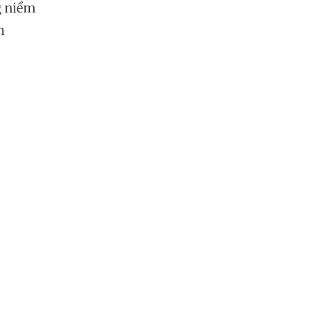
g niềm
h