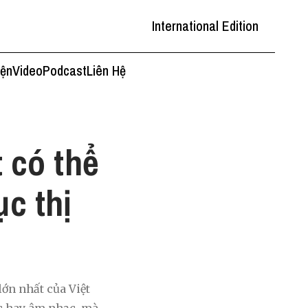
International Edition
iện
Video
Podcast
Liên Hệ
 có thể
c thị
ớn nhất của Việt