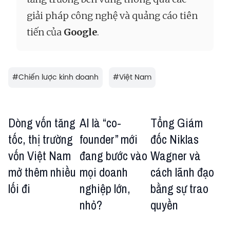
giải pháp công nghệ và quảng cáo tiên
tiến của
Google
.
#
Chiến lược kinh doanh
#
Việt Nam
Dòng vốn tăng
AI là “co-
Tổng Giám
tốc, thị trường
founder” mới
đốc Niklas
vốn Việt Nam
đang bước vào
Wagner và
mở thêm nhiều
mọi doanh
cách lãnh đạo
lối đi
nghiệp lớn,
bằng sự trao
nhỏ?
quyền