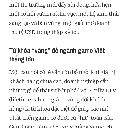
một thị trường mới đầy sôi động, hứa hẹn
một cơ hội vươn ra khu vực, một hệ sinh thái
sáng tạo và bền vững, một giấc mơ doanh
thu tỷ USD trong thập kỷ tới.
Từ khóa “vàng” để ngành game Việt
thắng lớn
Một câu hỏi có lẽ vẫn còn bỏ ngỏ: khi giá trị
khách hàng chưa cao, doanh nghiệp cần
những gì để thật sự bứt phá? Với Emily,
LTV
(lifetime value - giá trị vòng đời khách
hàng) là từ khóa đặc biệt để giúp các nhà
phát triển game có được cú “hit” toàn cầu.
Gần 8 năm làm việc trong mảng game, chị