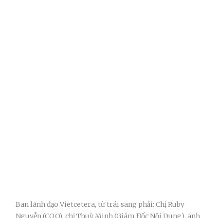
Ban lãnh đạo Vietcetera, từ trái sang phải: Chị Ruby
Nguyễn (COO), chị Thuỳ Minh (Giám Đốc Nội Dung), anh