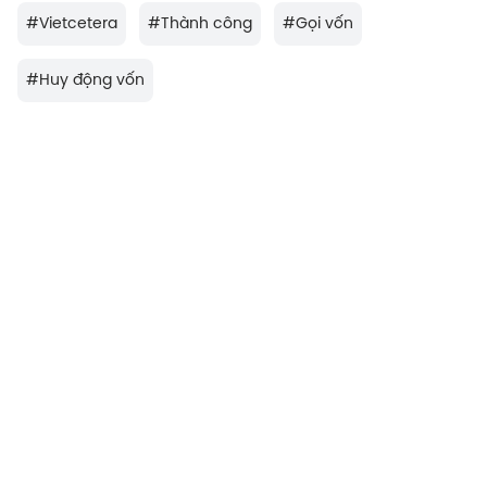
#
Vietcetera
#
Thành công
#
Gọi vốn
#
Huy động vốn