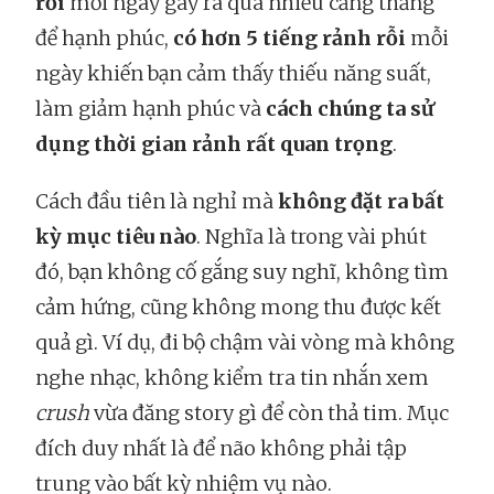
rỗi
mỗi ngày gây ra quá nhiều căng thẳng
để hạnh phúc,
có hơn 5 tiếng rảnh rỗi
mỗi
ngày khiến bạn cảm thấy thiếu năng suất,
làm giảm hạnh phúc và
cách chúng ta sử
dụng thời gian rảnh rất quan trọng
.
Cách đầu tiên là nghỉ mà
không đặt ra bất
kỳ mục tiêu nào
. Nghĩa là trong vài phút
đó, bạn không cố gắng suy nghĩ, không tìm
cảm hứng, cũng không mong thu được kết
quả gì. Ví dụ, đi bộ chậm vài vòng mà không
nghe nhạc, không kiểm tra tin nhắn xem
crush
vừa đăng story gì để còn thả tim. Mục
đích duy nhất là để não không phải tập
trung vào bất kỳ nhiệm vụ nào.