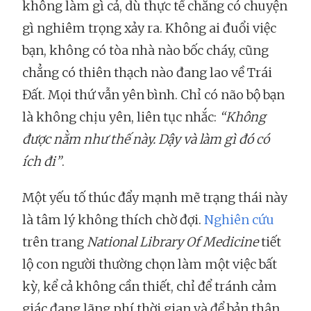
không làm gì cả, dù thực tế chẳng có chuyện
gì nghiêm trọng xảy ra. Không ai đuổi việc
bạn, không có tòa nhà nào bốc cháy, cũng
chẳng có thiên thạch nào đang lao về Trái
Đất. Mọi thứ vẫn yên bình. Chỉ có não bộ bạn
là không chịu yên, liên tục nhắc:
“Không
được nằm như thế này. Dậy và làm gì đó có
ích đi”
.
Một yếu tố thúc đẩy mạnh mẽ trạng thái này
là tâm lý không thích chờ đợi.
Nghiên cứu
trên trang
National Library Of Medicine
tiết
lộ con người thường chọn làm một việc bất
kỳ, kể cả không cần thiết, chỉ để tránh cảm
giác đang lãng phí thời gian và để bản thân