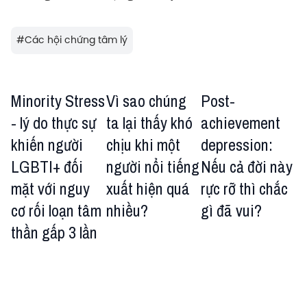
#
Các hội chứng tâm lý
Minority Stress
Vì sao chúng
Post-
- lý do thực sự
ta lại thấy khó
achievement
khiến người
chịu khi một
depression:
LGBTI+ đối
người nổi tiếng
Nếu cả đời này
mặt với nguy
xuất hiện quá
rực rỡ thì chắc
cơ rối loạn tâm
nhiều?
gì đã vui?
thần gấp 3 lần