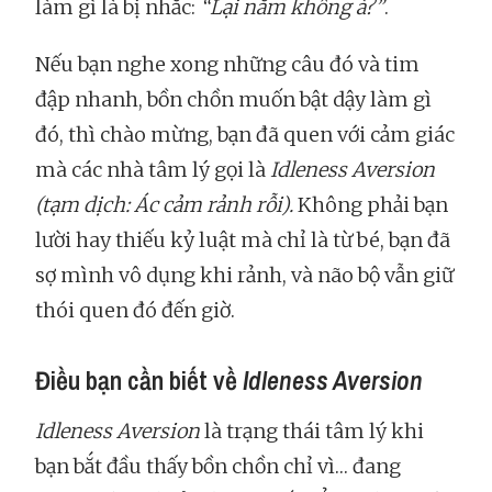
làm gì là bị nhắc:
“Lại nằm không à?”
.
Nếu bạn nghe xong những câu đó và tim
đập nhanh, bồn chồn muốn bật dậy làm gì
đó, thì chào mừng, bạn đã quen với cảm giác
mà các nhà tâm lý gọi là
Idleness Aversion
(tạm dịch: Ác cảm rảnh rỗi).
Không phải bạn
lười hay thiếu kỷ luật mà chỉ là từ bé, bạn đã
sợ mình vô dụng khi rảnh, và não bộ vẫn giữ
thói quen đó đến giờ.
Điều bạn cần biết về
Idleness Aversion
Idleness Aversion
là trạng thái tâm lý khi
bạn bắt đầu thấy bồn chồn chỉ vì… đang