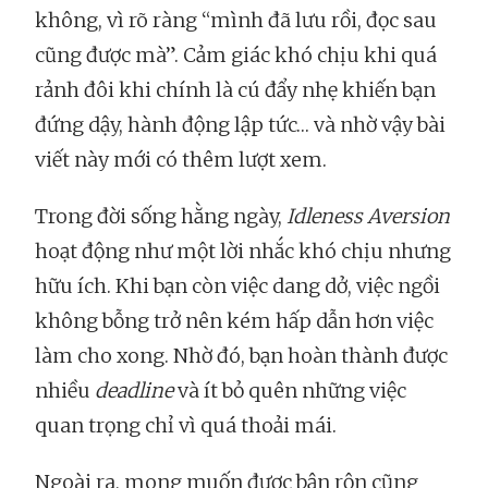
không, vì rõ ràng “mình đã lưu rồi, đọc sau
cũng được mà”. Cảm giác khó chịu khi quá
rảnh đôi khi chính là cú đẩy nhẹ khiến bạn
đứng dậy, hành động lập tức… và nhờ vậy bài
viết này mới có thêm lượt xem.
Trong đời sống hằng ngày,
Idleness Aversion
hoạt động như một lời nhắc khó chịu nhưng
hữu ích. Khi bạn còn việc dang dở, việc ngồi
không bỗng trở nên kém hấp dẫn hơn việc
làm cho xong. Nhờ đó, bạn hoàn thành được
nhiều
deadline
và ít bỏ quên những việc
quan trọng chỉ vì quá thoải mái.
Ngoài ra, mong muốn được bận rộn cũng