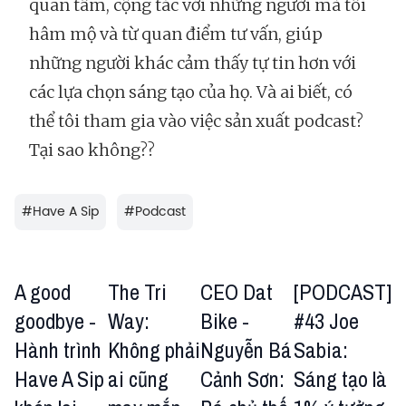
quan tâm, cộng tác với những người mà tôi
hâm mộ và từ quan điểm tư vấn, giúp
những người khác cảm thấy tự tin hơn với
các lựa chọn sáng tạo của họ. Và ai biết, có
thể tôi tham gia vào việc sản xuất podcast?
Tại sao không??
#
Have A Sip
#
Podcast
A good
The Tri
CEO Dat
[PODCAST]
goodbye -
Way:
Bike -
#43 Joe
Hành trình
Không phải
Nguyễn Bá
Sabia:
Have A Sip
ai cũng
Cảnh Sơn:
Sáng tạo là