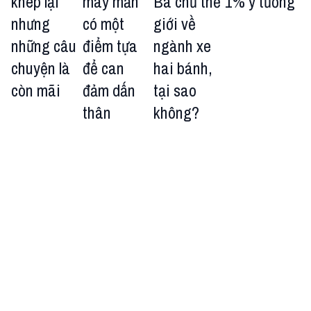
khép lại
may mắn
Bá chủ thế
1% ý tưởng
nhưng
có một
giới về
những câu
điểm tựa
ngành xe
chuyện là
để can
hai bánh,
còn mãi
đảm dấn
tại sao
thân
không?