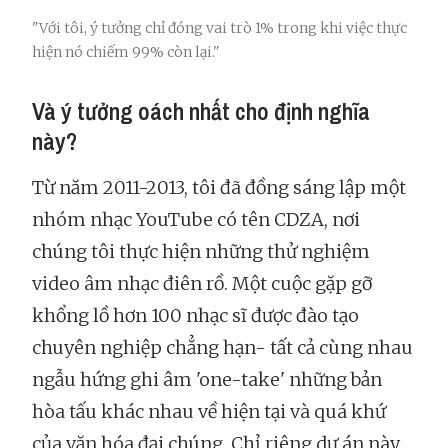
"Với tôi, ý tưởng chỉ đóng vai trò 1% trong khi việc thực
hiện nó chiếm 99% còn lại."
Và ý tưởng oách nhất cho định nghĩa
này?
Từ năm 2011-2013, tôi đã đồng sáng lập một
nhóm nhạc YouTube có tên CDZA, nơi
chúng tôi thực hiện những thử nghiệm
video âm nhạc điên rồ. Một cuộc gặp gỡ
khổng lồ hơn 100 nhạc sĩ được đào tạo
chuyên nghiệp chẳng hạn- tất cả cùng nhau
ngẫu hứng ghi âm 'one-take' những bản
hòa tấu khác nhau về hiện tại và quá khứ
của văn hóa đại chúng. Chỉ riêng dự án này