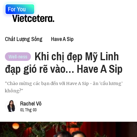
For You
Chất Lượng Sống
Have A Sip
Khi chị đẹp Mỹ Linh
Well-ness
đạp gió rẽ vào… Have A Sip
“Chào mừng các bạn đến với Have A Sip - ăn ‘cẩu lương’
không?"
Rachel Võ
01 Thg 03