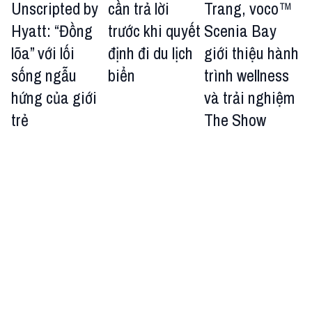
Unscripted by
cần trả lời
Trang, voco™
Hyatt: “Đồng
trước khi quyết
Scenia Bay
lõa” với lối
định đi du lịch
giới thiệu hành
sống ngẫu
biển
trình wellness
hứng của giới
và trải nghiệm
trẻ
The Show