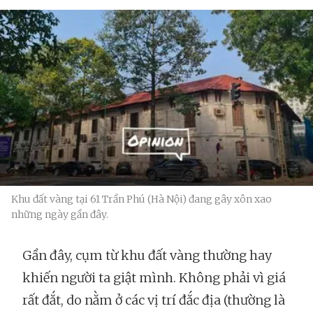
Khu đất vàng tại 61 Trần Phú (Hà Nội) đang gây xôn xao
những ngày gần đây.
Gần đây, cụm từ khu đất vàng thường hay
khiến người ta giật mình. Không phải vì giá
rất đắt, do nằm ở các vị trí đắc địa (thường là