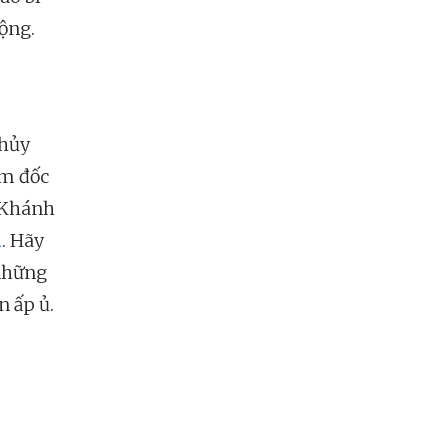
ộng.
 hủy
ám đốc
g Khánh
n
. Hãy
 những
n ấp ủ.