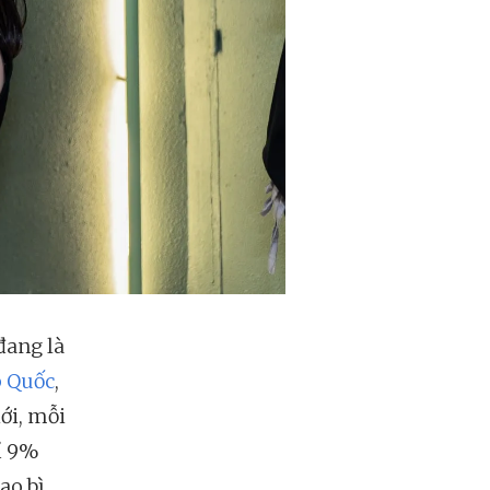
đang là
p Quốc
,
iới, mỗi
ỉ 9%
bao bì