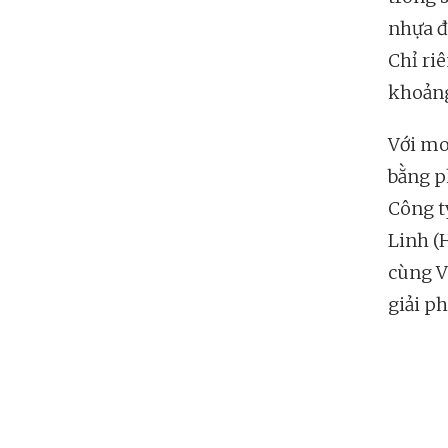
nhựa đ
Chỉ ri
khoản
Với mo
bằng p
Công t
Linh (
cùng V
giải p