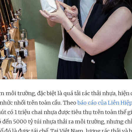
 môi trường, đặc biệt là quá tải rác thải nhựa, hiện 
 nhức nhối trên toàn cầu. Theo
báo cáo của Liên Hiệ
t có 1 triệu chai nhựa được tiêu thụ trên toàn thế g
 đến 5000 tỷ túi nhựa thải ra môi trường, nhưng ch
ố đó là được tái chế. Tại Việt Nam, lượng rác thải và 