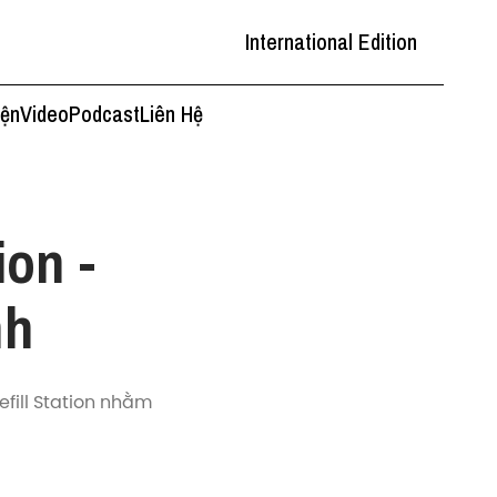
International Edition
iện
Video
Podcast
Liên Hệ
ion -
nh
fill Station nhằm