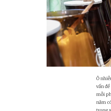
Ô nhiễm
vấn đề
mỗi phú
năm có
trong s