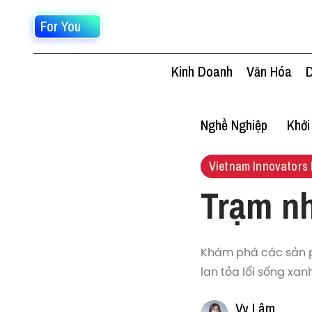
For You
Kinh Doanh
Văn Hóa
D
Nghề Nghiệp
Khởi
Vietnam Innovators 
Trạm nh
Khám phá các sản ph
lan tỏa lối sống xan
Vy Lâm