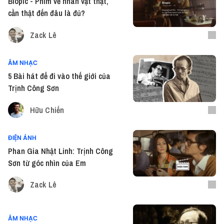
Biopic - Phim về nhân vật thật,
cần thật đến đâu là đủ?
Zack Lê
ÂM NHẠC
5 Bài hát để đi vào thế giới của
Trịnh Công Sơn
Hữu Chiến
ĐIỆN ẢNH
Phan Gia Nhật Linh: Trịnh Công
Sơn từ góc nhìn của Em
Zack Lê
ÂM NHẠC