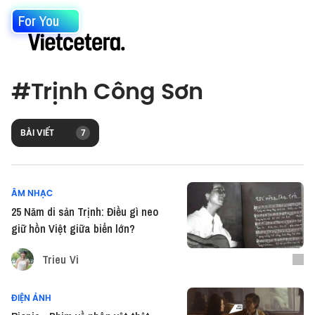
For You
#
Trịnh Công Sơn
BÀI VIẾT
7
ÂM NHẠC
25 Năm di sản Trịnh: Điều gì neo
giữ hồn Việt giữa biển lớn?
Trieu Vi
ĐIỆN ẢNH