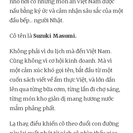
nhỏ nơi có những món ăn Việt Nam được
nấu bằng ký ức và cảm nhận sâu sắc của một
đầu bếp… người Nhật.
Cô tên là
Suzuki Masumi.
Không phải vì du lịch mà đến Việt Nam.
Cũng không vì cơ hội kinh doanh. Mà vì
một cảm xúc khó gọi tên, bắt đầu từ một
cuốn sách viết về ẩm thực Việt, và lớn dần
lên qua từng bữa cơm, từng lần đi chợ sáng,
từng món kho giản dị mang hương nước
mắm phảng phất.
Lạ thay, điều khiến cô theo đuổi con đường