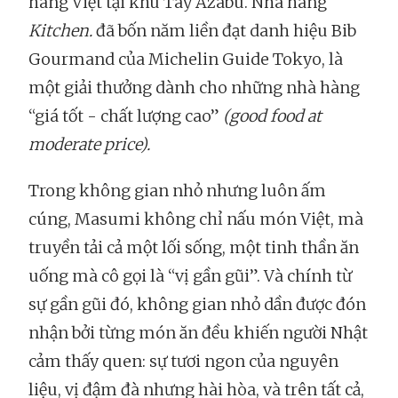
hàng Việt tại khu Tây Azabu. Nhà hàng
Kitchen.
đã bốn năm liền đạt danh hiệu Bib
Gourmand của Michelin Guide Tokyo, là
một giải thưởng dành cho những nhà hàng
“giá tốt - chất lượng cao”
(good food at
moderate price).
Trong không gian nhỏ nhưng luôn ấm
cúng, Masumi không chỉ nấu món Việt, mà
truyền tải cả một lối sống, một tinh thần ăn
uống mà cô gọi là “vị gần gũi”. Và chính từ
sự gần gũi đó, không gian nhỏ dần được đón
nhận bởi từng món ăn đều khiến người Nhật
cảm thấy quen: sự tươi ngon của nguyên
liệu, vị đậm đà nhưng hài hòa, và trên tất cả,