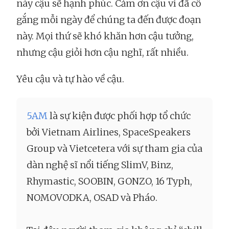
này cậu sẽ hạnh phúc. Cảm ơn cậu vì đã cố
gắng mỗi ngày để chúng ta đến được đoạn
này. Mọi thứ sẽ khó khăn hơn cậu tưởng,
nhưng cậu giỏi hơn cậu nghĩ, rất nhiều.
Yêu cậu và tự hào về cậu.
5AM
là sự kiện được phối hợp tổ chức
bởi Vietnam Airlines, SpaceSpeakers
Group và Vietcetera với sự tham gia của
dàn nghệ sĩ nổi tiếng SlimV, Binz,
Rhymastic, SOOBIN, GONZO, 16 Typh,
NOMOVODKA, OSAD và Pháo.