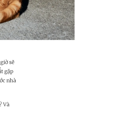
giờ sẽ
ắt gặp
ước nhà
? Và