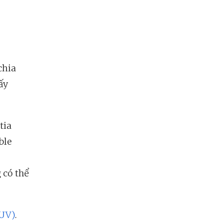
chia
ấy
tia
ble
 có thể
(UV)
.