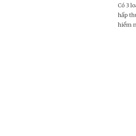
Có 3 l
hấp th
hiểm n