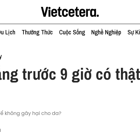
u Lịch
Thưởng Thức
Cuộc Sống
Nghề Nghiệp
Sự K
y
ng trước 9 giờ có thật
ể không gây hại cho da?
n