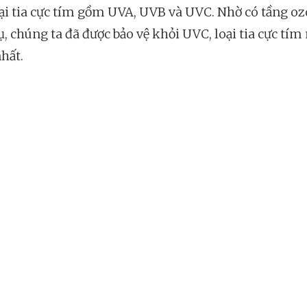
oại tia cực tím gồm UVA, UVB và UVC. Nhờ có tầng o
ụ, chúng ta đã được bảo vệ khỏi UVC, loại tia cực tím
hất.