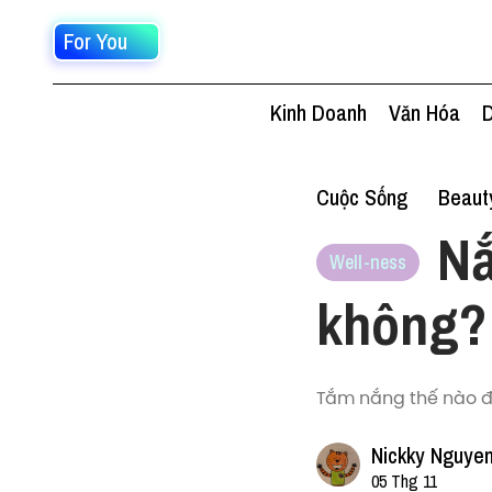
For You
Kinh Doanh
Văn Hóa
D
Cuộc Sống
Beaut
Nắ
Well-ness
không?
Tắm nắng thế nào đ
Nickky Nguye
05 Thg 11