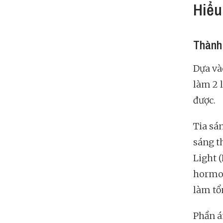
Hiểu
Thành 
Dựa vào
làm 2 l
được.
Tia sá
sáng t
Light 
hormon
làm tổ
Phần á