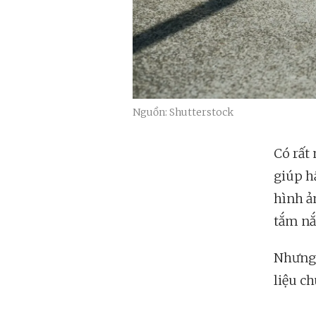
Nguồn: Shutterstock
Có rất
giúp h
hình ả
tắm nắ
Nhưng 
liệu c