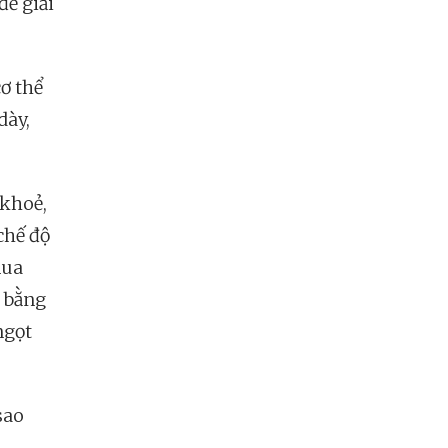
để giải
cơ thể
dày,
 khoẻ,
chế độ
mua
 bằng
ngọt
sao