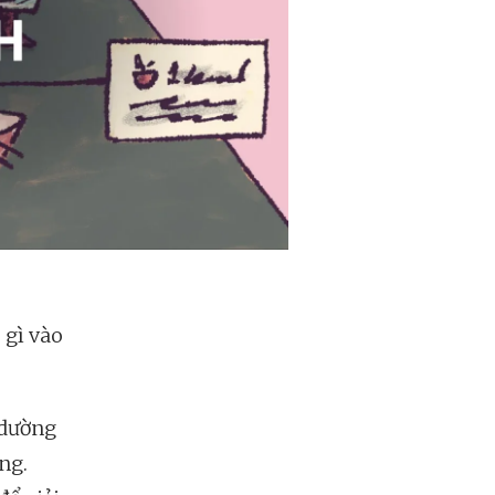
 gì vào
 dường
ng.