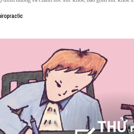
độ dinh dưỡng và chăm sóc sức khoẻ, bao gồm sức khoẻ 
iropractic