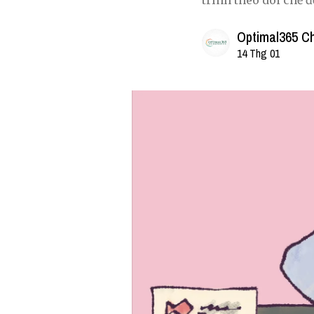
trình theo dõi chế 
Optimal365 Ch
14 Thg 01