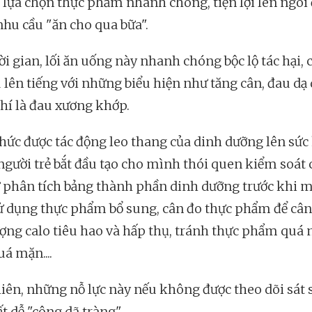
lựa chọn thực phẩm nhanh chóng, tiện lợi lên ngôi 
nhu cầu "ăn cho qua bữa".
i gian, lối ăn uống này nhanh chóng bộc lộ tác hại, 
 lên tiếng với những biểu hiện như tăng cân, đau dạ 
hí là đau xương khớp.
hức được tác động leo thang của dinh dưỡng lên sức
người trẻ bắt đầu tạo cho mình thói quen kiểm soát 
 phân tích bảng thành phần dinh dưỡng trước khi 
ử dụng thực phẩm bổ sung, cân đo thực phẩm để cân
ượng calo tiêu hao và hấp thụ, tránh thực phẩm quá 
á mặn....
iên, những nỗ lực này nếu không được theo dõi sát 
t dễ "công dã tràng".