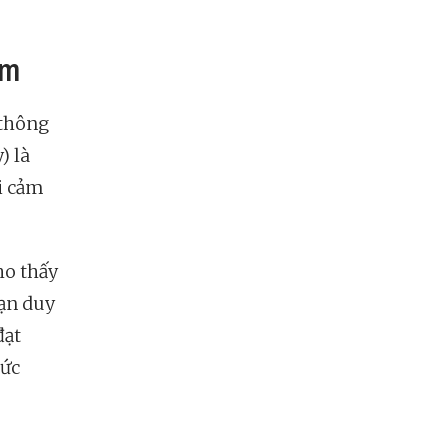
ẩm
 thông
) là
i cảm
o thấy
ạn duy
đạt
sức