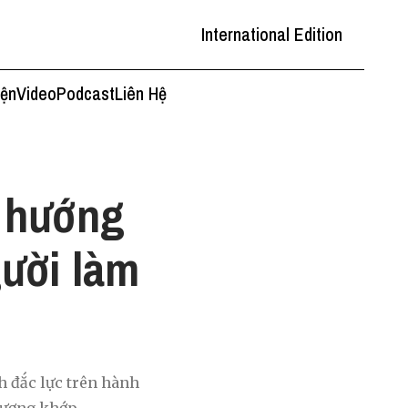
International Edition
iện
Video
Podcast
Liên Hệ
u hướng
ười làm
h đắc lực trên hành