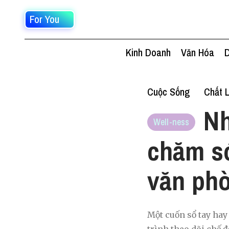
For You
Kinh Doanh
Văn Hóa
D
Cuộc Sống
Chất 
Nh
Well-ness
chăm s
văn ph
Một cuốn sổ tay hay