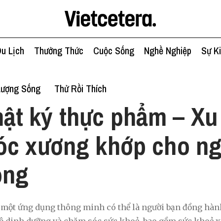
u Lịch
Thưởng Thức
Cuộc Sống
Nghề Nghiệp
Sự K
Lượng Sống
Thử Rồi Thích
ật ký thực phẩm – X
óc xương khớp cho ng
òng
 một ứng dụng thông minh có thể là người bạn đồng hàn