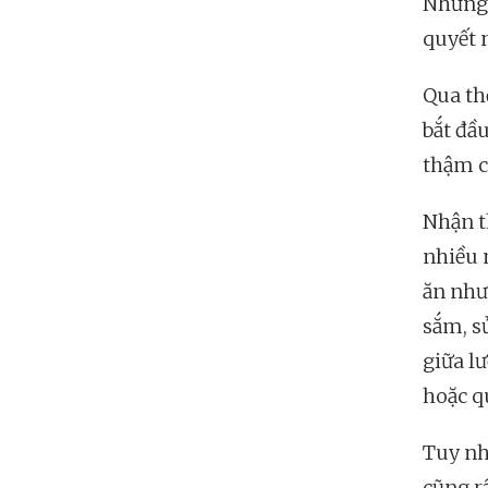
Những 
quyết 
Qua thờ
bắt đầu
thậm c
Nhận t
nhiều 
ăn như
sắm, s
giữa l
hoặc qu
Tuy nh
cũng rấ