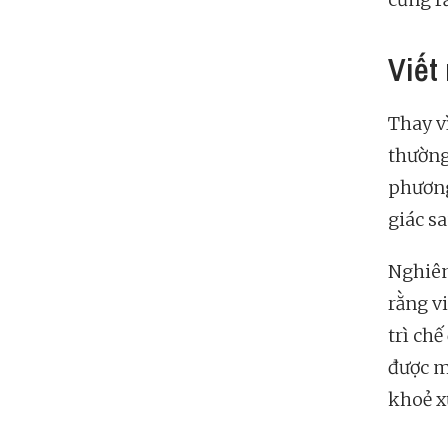
Viết
Thay v
thườn
phương
giác s
Nghiên
rằng v
trì ch
được m
khoẻ x