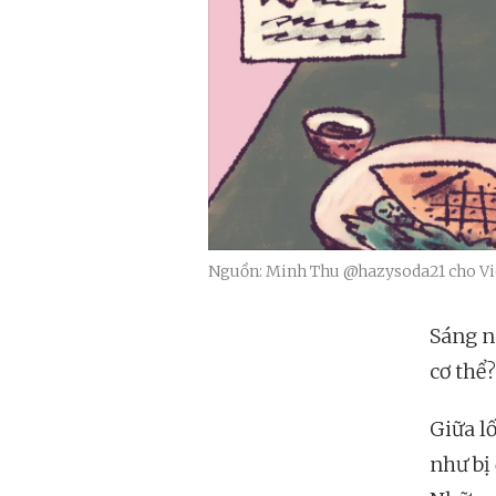
Nguồn: Minh Thu @hazysoda21 cho Vie
Sáng n
cơ thể?
Giữa l
như bị